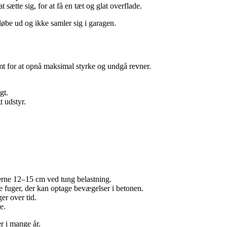
t sætte sig, for at få en tæt og glat overflade.
 løbe ud og ikke samler sig i garagen.
mt for at opnå maksimal styrke og undgå revner.
gt.
t udstyr.
ne 12–15 cm ved tung belastning.
 fuger, der kan optage bevægelser i betonen.
er over tid.
e.
er i mange år.