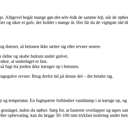
. Alligevel begår mange gør-det-selv-folk de samme fejl, når de støber – 
 og sikre et gulv, der holder i mange år. Her får du de vigtigste råd ti
og drænet, så betonen ikke sætter sig eller revner senere.
n rådne og skabe hulrum under gulvet.
ikre, at underlaget er fast.
så fugt fra jorden ikke trænger op i betonen.
aragegulve revner. Brug derfor tid på denne del – det betaler sig.
gt og temperatur. En fugtspærre forhindrer vanddamp i at trænge op, og
gruslaget, inden du støber. Sørg for, at banerne overlapper og tapes s
ler opbevaring, kan du lægge 50–100 mm trykfast isolering under beto