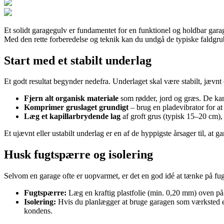
Et solidt garagegulv er fundamentet for en funktionel og holdbar garage
Med den rette forberedelse og teknik kan du undgå de typiske faldgruber
Start med et stabilt underlag
Et godt resultat begynder nedefra. Underlaget skal være stabilt, jævnt 
Fjern alt organisk materiale
som rødder, jord og græs. De ka
Komprimer gruslaget grundigt
– brug en pladevibrator for at s
Læg et kapillarbrydende lag
af groft grus (typisk 15–20 cm), 
Et ujævnt eller ustabilt underlag er en af de hyppigste årsager til, at g
Husk fugtspærre og isolering
Selvom en garage ofte er uopvarmet, er det en god idé at tænke på fu
Fugtspærre:
Læg en kraftig plastfolie (min. 0,20 mm) oven på 
Isolering:
Hvis du planlægger at bruge garagen som værksted el
kondens.