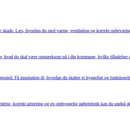
e skade. Læs, hvordan du med varme, ventilation og korrekt opbevaring 
over, hvad du skal være opmærksom på i din kommune, hvilke tilladelser 
ssted. Få inspiration til, hvordan du skaber et hyggeligt og funktione
else, korrekt armering og en omhyggelig støbeteknik kan du undgå de kl