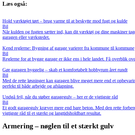
Læs også:
Hold værktøjet tørt – brug varme til at beskytte mod fugt og kulde
Bil
Når kulden og fugten sætter ind, kan dit værktøj og dine maskiner tag
garagen eller værkstedet.
Kend reglerne: Bygning af garage varierer fra kommune til kommune
Bil
Reglerne for at bygge garage er ikke ens i hele landet. Få overblik 
Gør garagen hyggelig – skab et komfortabelt hobbyrum året rundt
Bil
Med de rette løsninger kan garagen blive meget mere end et opbevaring
perfekt til både arbejde og afslapning.
Undgå fejl, når du støber garagegulv – her er de vigtigste råd
Bil
Et godt garagegulv kræver mere end bare beton. Med den rette forbered
vigtigste råd til et stærkt og langtidsholdbart resultat.
Armering – nøglen til et stærkt gulv