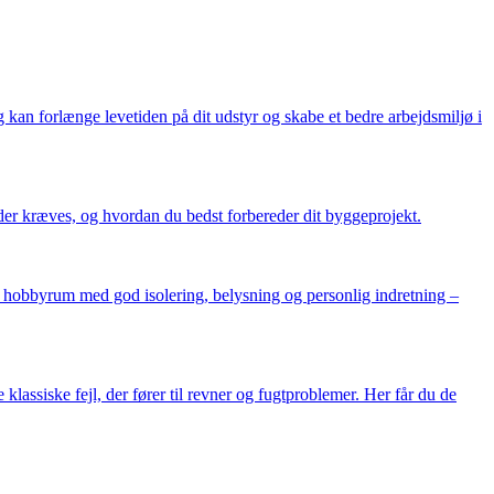
kan forlænge levetiden på dit udstyr og skabe et bedre arbejdsmiljø i
der kræves, og hvordan du bedst forbereder dit byggeprojekt.
lt hobbyrum med god isolering, belysning og personlig indretning –
assiske fejl, der fører til revner og fugtproblemer. Her får du de