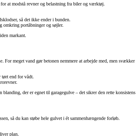
for at modstå revner og belastning fra biler og værktøj.
dsklodser, så det ikke ender i bunden.
g omkring portåbninger og søjler.
tiden markant.
e. For meget vand gør betonen nemmere at arbejde med, men svækker de
r tørt end for vådt.
rorevner.
blanding, der er egnet til garagegulve – det sikrer den rette konsistens
cessen, så du kan støbe hele gulvet i ét sammenhængende forløb.
liver plan.