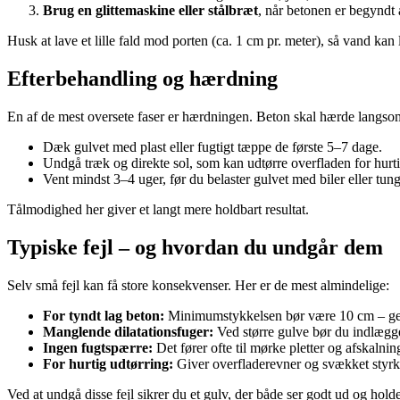
Brug en glittemaskine eller stålbræt
, når betonen er begyndt a
Husk at lave et lille fald mod porten (ca. 1 cm pr. meter), så vand kan
Efterbehandling og hærdning
En af de mest oversete faser er hærdningen. Beton skal hærde langso
Dæk gulvet med plast eller fugtigt tæppe de første 5–7 dage.
Undgå træk og direkte sol, som kan udtørre overfladen for hurti
Vent mindst 3–4 uger, før du belaster gulvet med biler eller tung
Tålmodighed her giver et langt mere holdbart resultat.
Typiske fejl – og hvordan du undgår dem
Selv små fejl kan få store konsekvenser. Her er de mest almindelige:
For tyndt lag beton:
Minimumstykkelsen bør være 10 cm – ger
Manglende dilatationsfuger:
Ved større gulve bør du indlægge
Ingen fugtspærre:
Det fører ofte til mørke pletter og afskalning
For hurtig udtørring:
Giver overfladerevner og svækket styrk
Ved at undgå disse fejl sikrer du et gulv, der både ser godt ud og hold