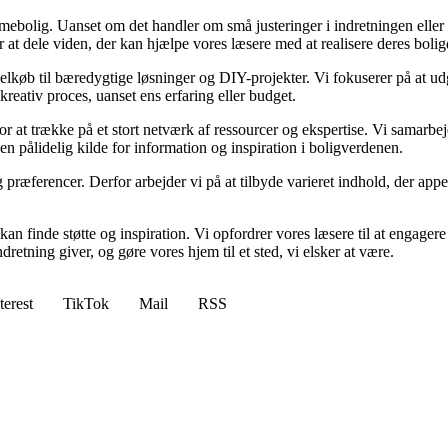
mmebolig. Uanset om det handler om små justeringer i indretningen eller s
fter at dele viden, der kan hjælpe vores læsere med at realisere deres bol
elkøb til bæredygtige løsninger og DIY-projekter. Vi fokuserer på at udg
 kreativ proces, uanset ens erfaring eller budget.
or at trække på et stort netværk af ressourcer og ekspertise. Vi samarbe
il en pålidelig kilde for information og inspiration i boligverdenen.
 præferencer. Derfor arbejder vi på at tilbyde varieret indhold, der appell
kan finde støtte og inspiration. Vi opfordrer vores læsere til at engager
etning giver, og gøre vores hjem til et sted, vi elsker at være.
terest
TikTok
Mail
RSS