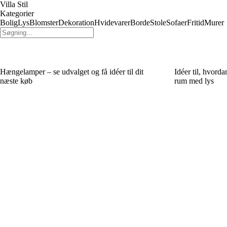
Villa Stil
Kategorier
Bolig
Lys
Blomster
Dekoration
Hvidevarer
Borde
Stole
Sofaer
Fritid
Murer
Hængelamper – se udvalget og få idéer til dit
Idéer til, hvord
næste køb
rum med lys