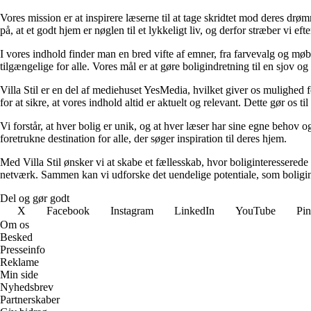
Vores mission er at inspirere læserne til at tage skridtet mod deres drø
på, at et godt hjem er nøglen til et lykkeligt liv, og derfor stræber vi e
I vores indhold finder man en bred vifte af emner, fra farvevalg og møb
tilgængelige for alle. Vores mål er at gøre boligindretning til en sjov og
Villa Stil er en del af mediehuset YesMedia, hvilket giver os mulighed f
for at sikre, at vores indhold altid er aktuelt og relevant. Dette gør os t
Vi forstår, at hver bolig er unik, og at hver læser har sine egne behov og
foretrukne destination for alle, der søger inspiration til deres hjem.
Med Villa Stil ønsker vi at skabe et fællesskab, hvor boliginteresserede 
netværk. Sammen kan vi udforske det uendelige potentiale, som boligindr
Del og gør godt
X
Facebook
Instagram
LinkedIn
YouTube
Pin
Om os
Besked
Presseinfo
Reklame
Min side
Nyhedsbrev
Partnerskaber