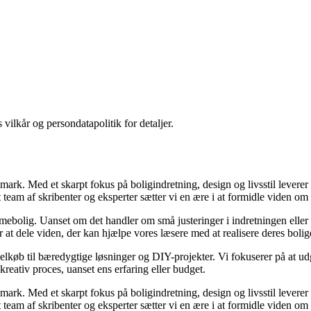
 vilkår og persondatapolitik for detaljer.
mark. Med et skarpt fokus på boligindretning, design og livsstil leverer Vi
t team af skribenter og eksperter sætter vi en ære i at formidle viden o
mmebolig. Uanset om det handler om små justeringer i indretningen eller s
fter at dele viden, der kan hjælpe vores læsere med at realisere deres bol
elkøb til bæredygtige løsninger og DIY-projekter. Vi fokuserer på at udg
 kreativ proces, uanset ens erfaring eller budget.
mark. Med et skarpt fokus på boligindretning, design og livsstil leverer Vi
t team af skribenter og eksperter sætter vi en ære i at formidle viden o