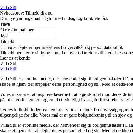
Villa Stil
Nyhedsbrev: Tilmeld dig nu
Din nye yndlingsmail – fyldt med indsigt og konkrete råd.
Skriv din mail her
Tilmeld
Jeg accepterer hjemmesidens brugervilkår og persondatapolitik.
Tilmeldingen er frivillig og kan til enhver tid trækkes tilbage. Læs vores
Lær os at kende
Villa Stil
Villa Stil
Villa Stil er et online medie, der henvender sig til boligentusiaster i Dan
skabe et hjem, der afspejler deres personlighed og stil. Med et dedikere
Vores mission er at inspirere læserne til at tage skridtet mod deres drø
på, at et godt hjem er nøglen til et lykkeligt liv, og derfor stræber vi e
I vores indhold finder man en bred vifte af emner, fra farvevalg og møb
tilgængelige for alle. Vores mål er at gøre boligindretning til en sjov og
Villa Stil er et online medie, der henvender sig til boligentusiaster i Dan
skabe et hjem, der afspejler deres personlighed og stil. Med et dedikere