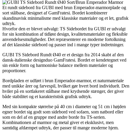
Et rundt sidebord fra GUBI med brun Emperador-marmorplade og
sort stålbase, designet af GamFratesi. Bordet kombinerer
skandinavisk minimalisme med klassiske materialer og et let, grafisk
udtryk.
Hvorfor den er blevet udvalgt: TS Sidebordet fra GUBI er udvalgt
for sin kombination af tidløst design, kvalitetsmaterialer og fleksible
anvendelsesmuligheder. Det repræsenterer en moderne fortolkning
af det klassiske sidebord og passer ind i mange typer indretninger.
GUBI TS Sidebord Rundt Ø40 er et design fra 2014 skabt af den
dansk-italienske designduo GamFratesi. Bordet er kendetegnet ved
sin enkle form og harmoniske balance mellem materialer og
proportioner.
Bordpladen er udført i brun Emperador-marmor, et naturmateriale
med unikke årer og farvespil, hvilket gør hvert bord individuelt. Den
hviler på en sortlakeret stålbase med krydsende stænger, der giver
både stabilitet og et karakteristisk grafisk udtryk.
Med sin kompakte størrelse på 40 cm i diameter og 51 cm i højden
egner bordet sig godt som sidebord ved sofaen, som natbord eller
som en del af en gruppe med andre borde fra TS-serien.
Kombinationen af marmor og metal giver et eksklusivt, men
samtidig afdæmpet udtryk, der passer til mange moderne hjem.