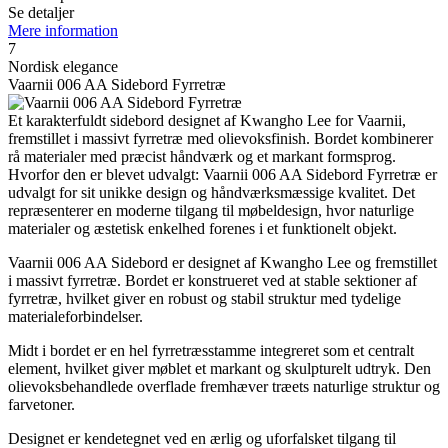
Se detaljer
Mere information
7
Nordisk elegance
Vaarnii 006 AA Sidebord Fyrretræ
Et karakterfuldt sidebord designet af Kwangho Lee for Vaarnii,
fremstillet i massivt fyrretræ med olievoksfinish. Bordet kombinerer
rå materialer med præcist håndværk og et markant formsprog.
Hvorfor den er blevet udvalgt: Vaarnii 006 AA Sidebord Fyrretræ er
udvalgt for sit unikke design og håndværksmæssige kvalitet. Det
repræsenterer en moderne tilgang til møbeldesign, hvor naturlige
materialer og æstetisk enkelhed forenes i et funktionelt objekt.
Vaarnii 006 AA Sidebord er designet af Kwangho Lee og fremstillet
i massivt fyrretræ. Bordet er konstrueret ved at stable sektioner af
fyrretræ, hvilket giver en robust og stabil struktur med tydelige
materialeforbindelser.
Midt i bordet er en hel fyrretræsstamme integreret som et centralt
element, hvilket giver møblet et markant og skulpturelt udtryk. Den
olievoksbehandlede overflade fremhæver træets naturlige struktur og
farvetoner.
Designet er kendetegnet ved en ærlig og uforfalsket tilgang til