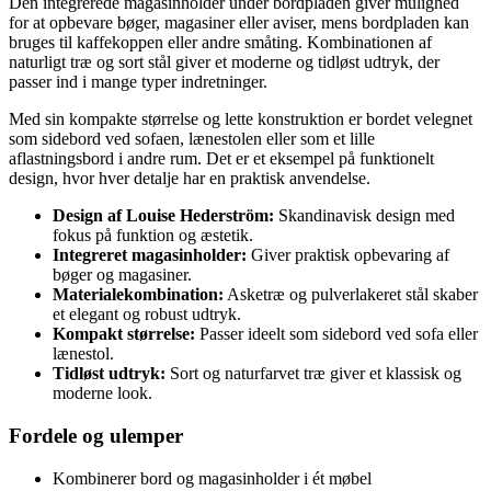
Den integrerede magasinholder under bordpladen giver mulighed
for at opbevare bøger, magasiner eller aviser, mens bordpladen kan
bruges til kaffekoppen eller andre småting. Kombinationen af
naturligt træ og sort stål giver et moderne og tidløst udtryk, der
passer ind i mange typer indretninger.
Med sin kompakte størrelse og lette konstruktion er bordet velegnet
som sidebord ved sofaen, lænestolen eller som et lille
aflastningsbord i andre rum. Det er et eksempel på funktionelt
design, hvor hver detalje har en praktisk anvendelse.
Design af Louise Hederström:
Skandinavisk design med
fokus på funktion og æstetik.
Integreret magasinholder:
Giver praktisk opbevaring af
bøger og magasiner.
Materialekombination:
Asketræ og pulverlakeret stål skaber
et elegant og robust udtryk.
Kompakt størrelse:
Passer ideelt som sidebord ved sofa eller
lænestol.
Tidløst udtryk:
Sort og naturfarvet træ giver et klassisk og
moderne look.
Fordele og ulemper
Kombinerer bord og magasinholder i ét møbel