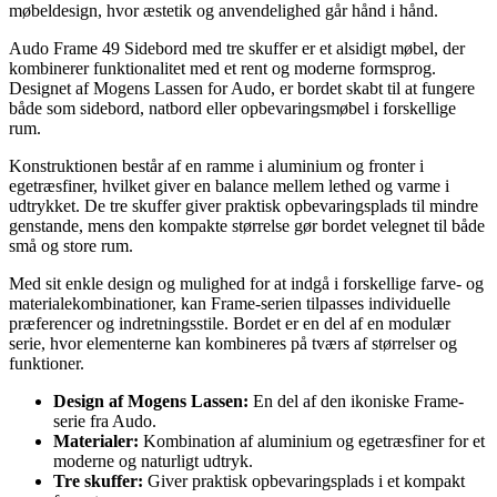
møbeldesign, hvor æstetik og anvendelighed går hånd i hånd.
Audo Frame 49 Sidebord med tre skuffer er et alsidigt møbel, der
kombinerer funktionalitet med et rent og moderne formsprog.
Designet af Mogens Lassen for Audo, er bordet skabt til at fungere
både som sidebord, natbord eller opbevaringsmøbel i forskellige
rum.
Konstruktionen består af en ramme i aluminium og fronter i
egetræsfiner, hvilket giver en balance mellem lethed og varme i
udtrykket. De tre skuffer giver praktisk opbevaringsplads til mindre
genstande, mens den kompakte størrelse gør bordet velegnet til både
små og store rum.
Med sit enkle design og mulighed for at indgå i forskellige farve- og
materialekombinationer, kan Frame-serien tilpasses individuelle
præferencer og indretningsstile. Bordet er en del af en modulær
serie, hvor elementerne kan kombineres på tværs af størrelser og
funktioner.
Design af Mogens Lassen:
En del af den ikoniske Frame-
serie fra Audo.
Materialer:
Kombination af aluminium og egetræsfiner for et
moderne og naturligt udtryk.
Tre skuffer:
Giver praktisk opbevaringsplads i et kompakt