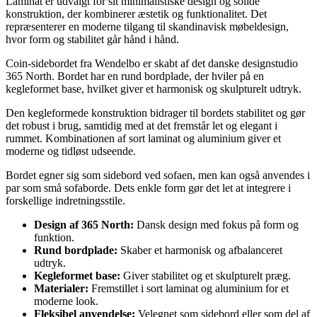
Laminat er udvalgt for sit minimalistiske design og solide
konstruktion, der kombinerer æstetik og funktionalitet. Det
repræsenterer en moderne tilgang til skandinavisk møbeldesign,
hvor form og stabilitet går hånd i hånd.
Coin-sidebordet fra Wendelbo er skabt af det danske designstudio
365 North. Bordet har en rund bordplade, der hviler på en
kegleformet base, hvilket giver et harmonisk og skulpturelt udtryk.
Den kegleformede konstruktion bidrager til bordets stabilitet og gør
det robust i brug, samtidig med at det fremstår let og elegant i
rummet. Kombinationen af sort laminat og aluminium giver et
moderne og tidløst udseende.
Bordet egner sig som sidebord ved sofaen, men kan også anvendes i
par som små sofaborde. Dets enkle form gør det let at integrere i
forskellige indretningsstile.
Design af 365 North:
Dansk design med fokus på form og
funktion.
Rund bordplade:
Skaber et harmonisk og afbalanceret
udtryk.
Kegleformet base:
Giver stabilitet og et skulpturelt præg.
Materialer:
Fremstillet i sort laminat og aluminium for et
moderne look.
Fleksibel anvendelse:
Velegnet som sidebord eller som del af