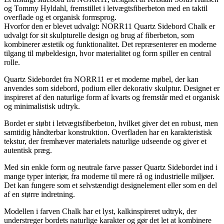
og Tommy Hyldahl, fremstillet i letvægtsfiberbeton med en taktil
overflade og et organisk formsprog.
Hvorfor den er blevet udvalgt: NORR11 Quartz Sidebord Chalk er
udvalgt for sit skulpturelle design og brug af fiberbeton, som
kombinerer æstetik og funktionalitet. Det repræsenterer en moderne
tilgang til møbeldesign, hvor materialitet og form spiller en central
rolle.
Quartz Sidebordet fra NORR11 er et moderne møbel, der kan
anvendes som sidebord, podium eller dekorativ skulptur. Designet er
inspireret af den naturlige form af kvarts og fremstår med et organisk
og minimalistisk udtryk.
Bordet er støbt i letvægtsfiberbeton, hvilket giver det en robust, men
samtidig håndterbar konstruktion. Overfladen har en karakteristisk
tekstur, der fremhæver materialets naturlige udseende og giver et
autentisk præg.
Med sin enkle form og neutrale farve passer Quartz Sidebordet ind i
mange typer interiør, fra moderne til mere rå og industrielle miljøer.
Det kan fungere som et selvstændigt designelement eller som en del
af en større indretning.
Modellen i farven Chalk har et lyst, kalkinspireret udtryk, der
understreger bordets naturlige karakter og gør det let at kombinere