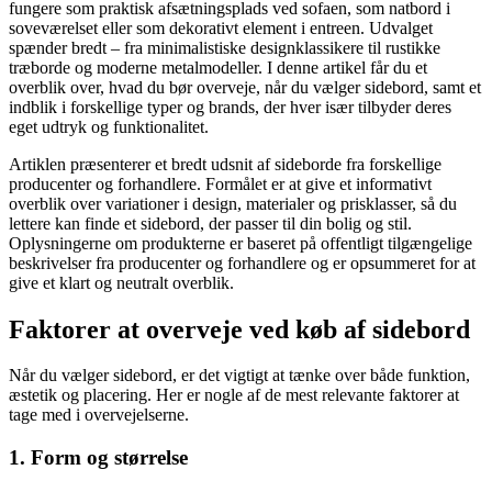
fungere som praktisk afsætningsplads ved sofaen, som natbord i
soveværelset eller som dekorativt element i entreen. Udvalget
spænder bredt – fra minimalistiske designklassikere til rustikke
træborde og moderne metalmodeller. I denne artikel får du et
overblik over, hvad du bør overveje, når du vælger sidebord, samt et
indblik i forskellige typer og brands, der hver især tilbyder deres
eget udtryk og funktionalitet.
Artiklen præsenterer et bredt udsnit af sideborde fra forskellige
producenter og forhandlere. Formålet er at give et informativt
overblik over variationer i design, materialer og prisklasser, så du
lettere kan finde et sidebord, der passer til din bolig og stil.
Oplysningerne om produkterne er baseret på offentligt tilgængelige
beskrivelser fra producenter og forhandlere og er opsummeret for at
give et klart og neutralt overblik.
Faktorer at overveje ved køb af sidebord
Når du vælger sidebord, er det vigtigt at tænke over både funktion,
æstetik og placering. Her er nogle af de mest relevante faktorer at
tage med i overvejelserne.
1. Form og størrelse