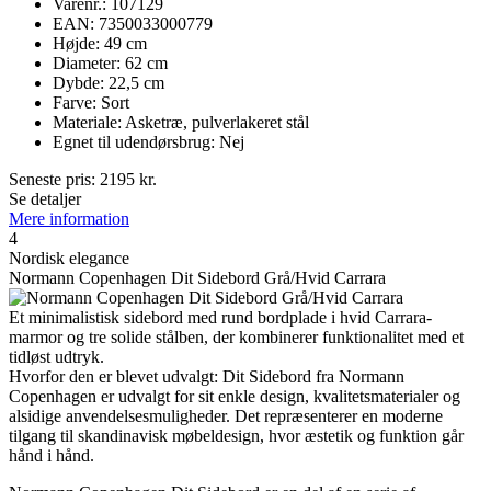
Varenr.: 107129
EAN: 7350033000779
Højde: 49 cm
Diameter: 62 cm
Dybde: 22,5 cm
Farve: Sort
Materiale: Asketræ, pulverlakeret stål
Egnet til udendørsbrug: Nej
Seneste pris:
2195
kr.
Se detaljer
Mere information
4
Nordisk elegance
Normann Copenhagen Dit Sidebord Grå/Hvid Carrara
Et minimalistisk sidebord med rund bordplade i hvid Carrara-
marmor og tre solide stålben, der kombinerer funktionalitet med et
tidløst udtryk.
Hvorfor den er blevet udvalgt: Dit Sidebord fra Normann
Copenhagen er udvalgt for sit enkle design, kvalitetsmaterialer og
alsidige anvendelsesmuligheder. Det repræsenterer en moderne
tilgang til skandinavisk møbeldesign, hvor æstetik og funktion går
hånd i hånd.