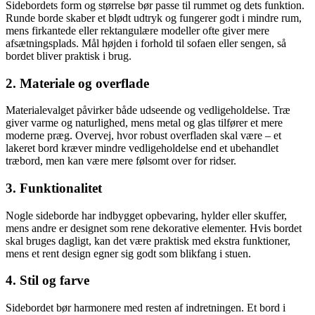
Sidebordets form og størrelse bør passe til rummet og dets funktion.
Runde borde skaber et blødt udtryk og fungerer godt i mindre rum,
mens firkantede eller rektangulære modeller ofte giver mere
afsætningsplads. Mål højden i forhold til sofaen eller sengen, så
bordet bliver praktisk i brug.
2. Materiale og overflade
Materialevalget påvirker både udseende og vedligeholdelse. Træ
giver varme og naturlighed, mens metal og glas tilfører et mere
moderne præg. Overvej, hvor robust overfladen skal være – et
lakeret bord kræver mindre vedligeholdelse end et ubehandlet
træbord, men kan være mere følsomt over for ridser.
3. Funktionalitet
Nogle sideborde har indbygget opbevaring, hylder eller skuffer,
mens andre er designet som rene dekorative elementer. Hvis bordet
skal bruges dagligt, kan det være praktisk med ekstra funktioner,
mens et rent design egner sig godt som blikfang i stuen.
4. Stil og farve
Sidebordet bør harmonere med resten af indretningen. Et bord i