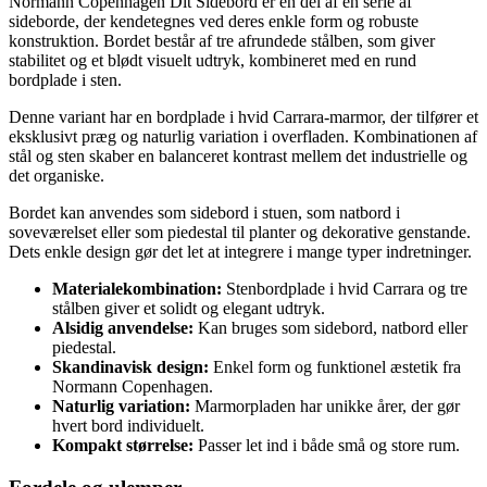
Normann Copenhagen Dit Sidebord er en del af en serie af
sideborde, der kendetegnes ved deres enkle form og robuste
konstruktion. Bordet består af tre afrundede stålben, som giver
stabilitet og et blødt visuelt udtryk, kombineret med en rund
bordplade i sten.
Denne variant har en bordplade i hvid Carrara-marmor, der tilfører et
eksklusivt præg og naturlig variation i overfladen. Kombinationen af
stål og sten skaber en balanceret kontrast mellem det industrielle og
det organiske.
Bordet kan anvendes som sidebord i stuen, som natbord i
soveværelset eller som piedestal til planter og dekorative genstande.
Dets enkle design gør det let at integrere i mange typer indretninger.
Materialekombination:
Stenbordplade i hvid Carrara og tre
stålben giver et solidt og elegant udtryk.
Alsidig anvendelse:
Kan bruges som sidebord, natbord eller
piedestal.
Skandinavisk design:
Enkel form og funktionel æstetik fra
Normann Copenhagen.
Naturlig variation:
Marmorpladen har unikke årer, der gør
hvert bord individuelt.
Kompakt størrelse:
Passer let ind i både små og store rum.