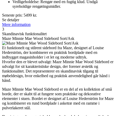
Vedligeholdelse: Rengør med en fugtig klud. Undgå
syreholdige rengøringsmidler.
Seneste pris:
5499
kr.
Se detaljer
Mere information
3
Skandinavisk funktionalitet
Maze Minnie Mae Wood Sidebord Sort/Ask
Et funktionelt og stilrent sidebord fra Maze, designet af Louise
Hederström, der kombinerer en praktisk bordplade med en
indbygget magasinholder i et let og moderne udtryk.
Hvorfor den er blevet udvalgt: Maze Minnie Mae Wood Sidebord er
udvalgt for sit karakteristiske design, der forener æstetik og
funktionalitet. Det repræsenterer en skandinavisk tilgang til
møbeldesign, hvor enkelhed og praktisk anvendelighed går hånd i
hånd.
Maze Minnie Mae Wood Sidebord er en del af en kollektion af små
borde, der er skabt til at fungere som praktiske og dekorative
elementer i stuen. Bordet er designet af Louise Hederström for Maze
og kombinerer en rund bordplade i asketræ med en ramme i
pulverlakeret stål.