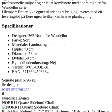
professionelle miljøer og er let at kombinere med andre møbler fra
Wendelbo-serien.
Ulemper: Det er ikke egnet til udendørs brug og leveres med en
leveringstid på flere uger, hvilket kan kræve planlægning.
Specifikationer
Designer: 365 North for Wendelbo
Farve: Sort
Materiale: Laminat og aluminium
Højde: 40 cm
Diameter: 58 cm
Dybde: 58 cm
Egnet til udendørsbrug: Nej
Varenr.: WCT-COL-01
EAN: 5713604593834
Seneste pris:
6795
kr.
Se detaljer
Mere information
6
Nordisk elegance
NORR11 Quartz Sidebord Chalk
Et alsidigt sidebord fra NORR11, designet af Kristian Sofus Hansen