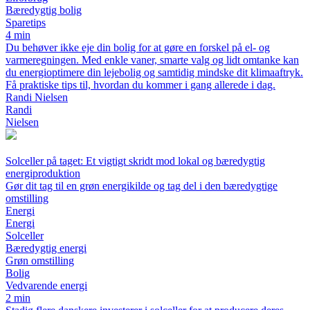
Bæredygtig bolig
Sparetips
4 min
Du behøver ikke eje din bolig for at gøre en forskel på el- og
varmeregningen. Med enkle vaner, smarte valg og lidt omtanke kan
du energioptimere din lejebolig og samtidig mindske dit klimaaftryk.
Få praktiske tips til, hvordan du kommer i gang allerede i dag.
Randi Nielsen
Randi
Nielsen
Solceller på taget: Et vigtigt skridt mod lokal og bæredygtig
energiproduktion
Gør dit tag til en grøn energikilde og tag del i den bæredygtige
omstilling
Energi
Energi
Solceller
Bæredygtig energi
Grøn omstilling
Bolig
Vedvarende energi
2 min