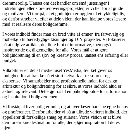
drømmebolig. Uanset om det handler om små justeringer i
indretningen eller store renoveringsprojekter, er vi her for at guide
og motivere. Vi tror på, at et godt hjem er nøglen til et lykkeligt liv,
og derfor stræber vi efter at dele viden, der kan hjælpe vores læsere
med at realisere deres boligdrømme.
I vores indhold finder man en bred vifte af emner, fra farvevalg og
møbelkøb til bæredygtige løsninger og DIY-projekter. Vi fokuserer
på at udgive artikler, der ikke blot er informative, men også
inspirerende og tilgængelige for alle. Vores mål er at gøre
boligindretning til en sjov og kreativ proces, uanset ens erfaring eller
budget.
Villa Stil er en del af mediehuset YesMedia, hvilket giver os
mulighed for at trække på et stort netværk af ressourcer og
ekspertise. Vi samarbejder med professionelle inden for design,
arkitektur og boligindretning for at sikre, at vores indhold altid er
aktuelt og relevant. Dette gør os til en pålidelig kilde for information
og inspiration i boligverdenen.
Vi forstår, at hver bolig er unik, og at hver læser har sine egne behov
og præferencer. Derfor arbejder vi på at tilbyde varieret indhold, der
appellerer til forskellige smag og stilarter. Vores vision er at blive
den foretrukne destination for alle, der søger inspiration til deres
hjem.