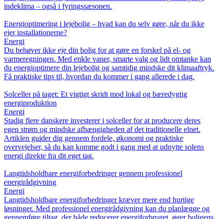
indeklima – også i fyringssæsonen.
Energioptimering i lejebolig – hvad kan du selv gøre, når du ikke
ejer installationerne?
Energi
Du behøver ikke eje din bolig for at gøre en forskel på el- og
varmeregningen. Med enkle vaner, smarte valg og lidt omtanke kan
du energioptimere din lejebolig og samtidig mindske dit klimaaftryk.
Få praktiske tips til, hvordan du kommer i gang allerede i dag.
Solceller på taget: Et vigtigt skridt mod lokal og bæredygtig
energiproduktion
Energi
Stadig flere danskere investerer i solceller for at producere deres
egen strøm og mindske afhængigheden af det traditionelle elnet.
Artiklen guider dig gennem fordele, økonomi og praktiske
overvejelser, så du kan komme godt i gang med at udnytte solens
energi direkte fra dit eget tag.
Langtidsholdbare energiforbedringer gennem professionel
energirådgivning
Energi
Langtidsholdbare energiforbedringer kræver mere end hurtige
løsninger. Med professionel energirådgivning kan du planlægge og
gennemføre tiltag, der både reducerer energiforbruget, øger boligens