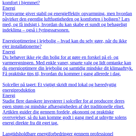
komfort i hjemmet?
Energi
Fjernvarme giver stabil og energieffektiv opvarmning, men hvordan
påvirker den egentlig luftfugtigheden og komforten i boligen? Læs
med, og få indsigt i, hvordan du kan skabe et sundt og behageligt
indeklima – også i fyringssæsonen.
Energioptimering i lejebolig – hvad kan du selv gøre, når du ikke
ejer installationerne?
Energi
Du behøver ikke eje din bolig for at gøre en forskel på el- og
varmeregningen. Med enkle vaner, smarte valg og lidt omtanke kan
du energioptimere din lejebolig og samtidig mindske dit klimaaftryk.
Få praktiske tips til, hvordan du kommer i gang allerede i dag.
Solceller på taget: Et vigtigt skridt mod lokal og bæredygtig
energiproduktion
Energi
Stadig flere danskere investerer i solceller for at producere deres
egen strøm og mindske afhængigheden af det traditionelle elnet.
Artiklen guider dig gennem fordele, økonomi og praktiske
overvejelser, så du kan komme godt i gang med at udnytte solens
energi direkte fra dit eget tag.
Langtidsholdbare energiforbedringer gennem professionel