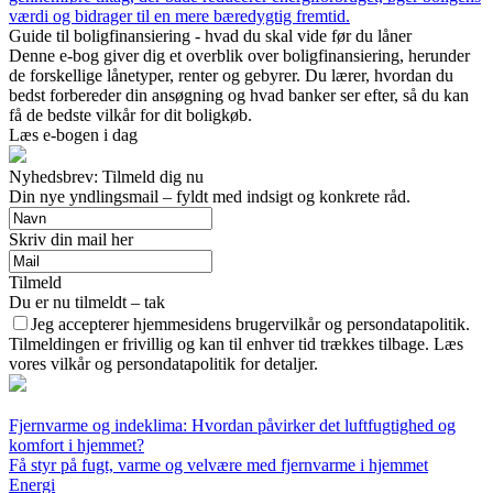
værdi og bidrager til en mere bæredygtig fremtid.
Guide til boligfinansiering - hvad du skal vide før du låner
Denne e-bog giver dig et overblik over boligfinansiering, herunder
de forskellige lånetyper, renter og gebyrer. Du lærer, hvordan du
bedst forbereder din ansøgning og hvad banker ser efter, så du kan
få de bedste vilkår for dit boligkøb.
Læs e-bogen i dag
Nyhedsbrev: Tilmeld dig nu
Din nye yndlingsmail – fyldt med indsigt og konkrete råd.
Skriv din mail her
Tilmeld
Du er nu tilmeldt – tak
Jeg accepterer hjemmesidens brugervilkår og persondatapolitik.
Tilmeldingen er frivillig og kan til enhver tid trækkes tilbage. Læs
vores vilkår og persondatapolitik for detaljer.
Fjernvarme og indeklima: Hvordan påvirker det luftfugtighed og
komfort i hjemmet?
Få styr på fugt, varme og velvære med fjernvarme i hjemmet
Energi