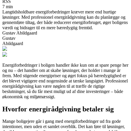
RSS
7 min
Langtidsholdbare energiforbedringer kræver mere end hurtige
løsninger. Med professionel energirådgivning kan du planlægge og
gennemføre tiltag, der både reducerer energiforbruget, øger boligens
værdi og bidrager til en mere bæredygtig fremtid.
Gustav Abildgaard
Gustav
Abildgaard
Energiforbedringer i boligen handler ikke kun om at spare penge her
og nu – det handler om at skabe løsninger, der holder i mange år
frem. Med stigende energipriser og øget fokus på bæredygtighed er
det blevet vigtigere end nogensinde at tænke langsigtet. Professionel
energirådgivning kan være nøglen til at træffe de rigtige
beslutninger, så du får mest muligt ud af dine investeringer – både
økonomisk og miljømæssigt.
Hvorfor energirådgivning betaler sig
Mange boligejere går i gang med energiforbedringer ud fra gode
intentioner, men uden et samlet overblik. Det kan føre til løsninger,