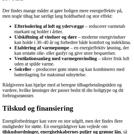
Der findes mange måder at gøre boligen mere energieffektiv på,
men nogle tiltag har særligt lang holdbarhed og stor effekt:
Efterisolering af loft og ydervægge
– reducerer varmetab
markant og holder i årtier.
Udskiftning af vinduer og døre
– moderne energivinduer
kan holde i 30–40 år og forbedrer både komfort og indeklima.
Etablering af varmepumpe
– en energieffektiv løsning, der
kan erstatte olie- eller gasfyr og give store besparelser.
Ventilationsanlæg med varmegenvinding
– sikrer frisk luft
uden at spilde varme.
Solceller
– producerer grøn strøm og kan kombineres med
batterilagring for maksimal udnyttelse.
Rådgiveren kan hjælpe med at beregne tilbagebetalingstiden og
vurdere, hvilke løsninger der passer bedst til din boligtype og dit
forbrugsmønster.
Tilskud og finansiering
Energiforbedringer kan være en stor udgift, men der findes flere
muligheder for støtte. En energirådgiver kan vejlede om
tilskudsordninger, energiselskabernes puljer og grønne lån
, så