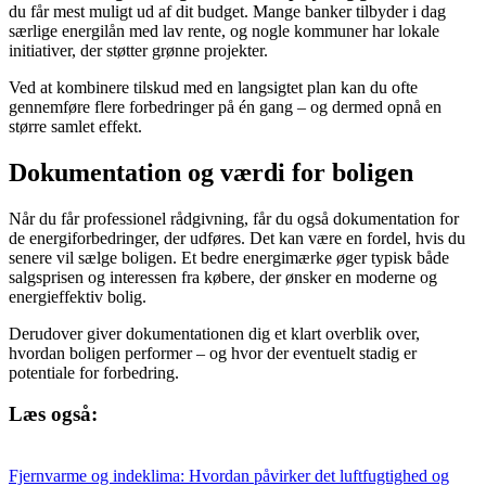
du får mest muligt ud af dit budget. Mange banker tilbyder i dag
særlige energilån med lav rente, og nogle kommuner har lokale
initiativer, der støtter grønne projekter.
Ved at kombinere tilskud med en langsigtet plan kan du ofte
gennemføre flere forbedringer på én gang – og dermed opnå en
større samlet effekt.
Dokumentation og værdi for boligen
Når du får professionel rådgivning, får du også dokumentation for
de energiforbedringer, der udføres. Det kan være en fordel, hvis du
senere vil sælge boligen. Et bedre energimærke øger typisk både
salgsprisen og interessen fra købere, der ønsker en moderne og
energieffektiv bolig.
Derudover giver dokumentationen dig et klart overblik over,
hvordan boligen performer – og hvor der eventuelt stadig er
potentiale for forbedring.
Læs også:
Fjernvarme og indeklima: Hvordan påvirker det luftfugtighed og