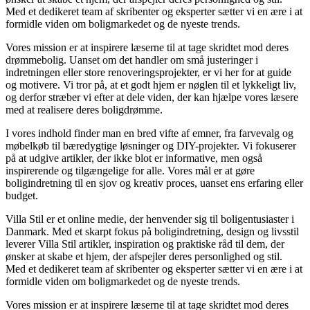
Med et dedikeret team af skribenter og eksperter sætter vi en ære i at
formidle viden om boligmarkedet og de nyeste trends.
Vores mission er at inspirere læserne til at tage skridtet mod deres
drømmebolig. Uanset om det handler om små justeringer i
indretningen eller store renoveringsprojekter, er vi her for at guide
og motivere. Vi tror på, at et godt hjem er nøglen til et lykkeligt liv,
og derfor stræber vi efter at dele viden, der kan hjælpe vores læsere
med at realisere deres boligdrømme.
I vores indhold finder man en bred vifte af emner, fra farvevalg og
møbelkøb til bæredygtige løsninger og DIY-projekter. Vi fokuserer
på at udgive artikler, der ikke blot er informative, men også
inspirerende og tilgængelige for alle. Vores mål er at gøre
boligindretning til en sjov og kreativ proces, uanset ens erfaring eller
budget.
Villa Stil er et online medie, der henvender sig til boligentusiaster i
Danmark. Med et skarpt fokus på boligindretning, design og livsstil
leverer Villa Stil artikler, inspiration og praktiske råd til dem, der
ønsker at skabe et hjem, der afspejler deres personlighed og stil.
Med et dedikeret team af skribenter og eksperter sætter vi en ære i at
formidle viden om boligmarkedet og de nyeste trends.
Vores mission er at inspirere læserne til at tage skridtet mod deres