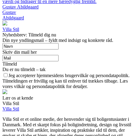
værdi og bidrager til en mere bæredygtig fremtid.
Gustav Abildgaard
Gustav
Abildgaard
Villa Stil
Nyhedsbrev: Tilmeld dig nu
Din nye yndlingsmail – fyldt med indsigt og konkrete råd.
Skriv din mail her
Tilmeld
Du er nu tilmeldt – tak
Jeg accepterer hjemmesidens brugervilkår og persondatapolitik.
Tilmeldingen er frivillig og kan til enhver tid trækkes tilbage. Læs
vores vilkår og persondatapolitik for detaljer.
Lær os at kende
Villa Stil
Villa Stil
Villa Stil er et online medie, der henvender sig til boligentusiaster i
Danmark. Med et skarpt fokus på boligindretning, design og livsstil
leverer Villa Stil artikler, inspiration og praktiske råd til dem, der
ønsker at skabe et hjem, der afspejler deres personlighed og stil.