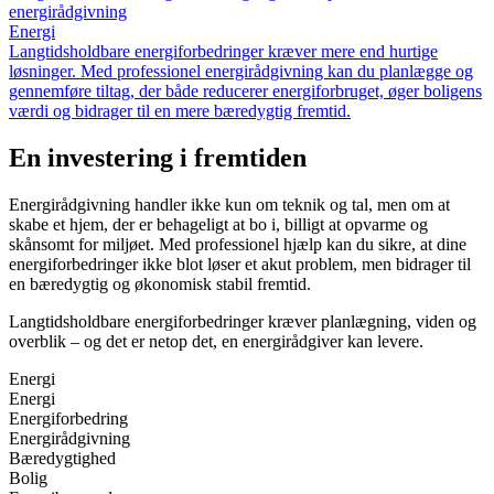
energirådgivning
Energi
Langtidsholdbare energiforbedringer kræver mere end hurtige
løsninger. Med professionel energirådgivning kan du planlægge og
gennemføre tiltag, der både reducerer energiforbruget, øger boligens
værdi og bidrager til en mere bæredygtig fremtid.
En investering i fremtiden
Energirådgivning handler ikke kun om teknik og tal, men om at
skabe et hjem, der er behageligt at bo i, billigt at opvarme og
skånsomt for miljøet. Med professionel hjælp kan du sikre, at dine
energiforbedringer ikke blot løser et akut problem, men bidrager til
en bæredygtig og økonomisk stabil fremtid.
Langtidsholdbare energiforbedringer kræver planlægning, viden og
overblik – og det er netop det, en energirådgiver kan levere.
Energi
Energi
Energiforbedring
Energirådgivning
Bæredygtighed
Bolig