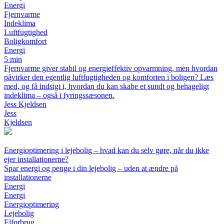
Energi
Fjernvarme
Indeklima
Luftfugtighed
Boligkomfort
Energi
5 min
Fjernvarme giver stabil og energieffektiv opvarmning, men hvordan
påvirker den egentlig luftfugtigheden og komforten i boligen? Læs
med, og få indsigt i, hvordan du kan skabe et sundt og behageligt
indeklima – også i fyringssæsonen.
Jess Kjeldsen
Jess
Kjeldsen
Energioptimering i lejebolig – hvad kan du selv gøre, når du ikke
ejer installationerne?
Spar energi og penge i din lejebolig – uden at ændre på
installationerne
Energi
Energi
Energioptimering
Lejebolig
Elforbrug