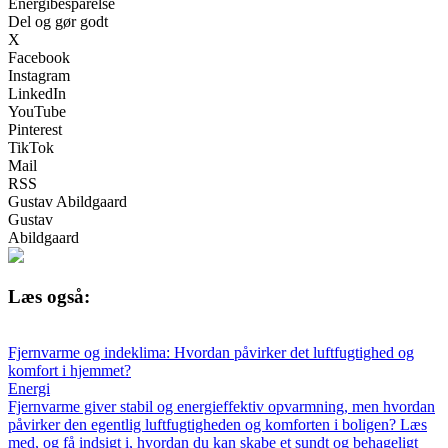
Energibesparelse
Del og gør godt
X
Facebook
Instagram
LinkedIn
YouTube
Pinterest
TikTok
Mail
RSS
Gustav Abildgaard
Gustav
Abildgaard
Læs også:
Fjernvarme og indeklima: Hvordan påvirker det luftfugtighed og
komfort i hjemmet?
Energi
Fjernvarme giver stabil og energieffektiv opvarmning, men hvordan
påvirker den egentlig luftfugtigheden og komforten i boligen? Læs
med, og få indsigt i, hvordan du kan skabe et sundt og behageligt