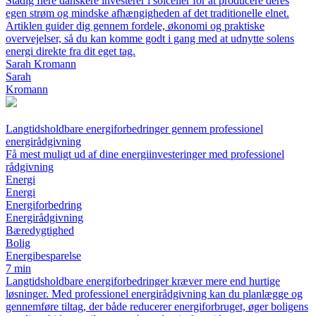
Stadig flere danskere investerer i solceller for at producere deres
egen strøm og mindske afhængigheden af det traditionelle elnet.
Artiklen guider dig gennem fordele, økonomi og praktiske
overvejelser, så du kan komme godt i gang med at udnytte solens
energi direkte fra dit eget tag.
Sarah Kromann
Sarah
Kromann
Langtidsholdbare energiforbedringer gennem professionel
energirådgivning
Få mest muligt ud af dine energiinvesteringer med professionel
rådgivning
Energi
Energi
Energiforbedring
Energirådgivning
Bæredygtighed
Bolig
Energibesparelse
7 min
Langtidsholdbare energiforbedringer kræver mere end hurtige
løsninger. Med professionel energirådgivning kan du planlægge og
gennemføre tiltag, der både reducerer energiforbruget, øger boligens