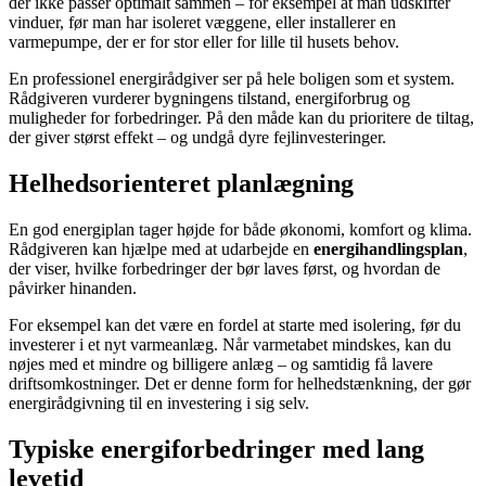
der ikke passer optimalt sammen – for eksempel at man udskifter
vinduer, før man har isoleret væggene, eller installerer en
varmepumpe, der er for stor eller for lille til husets behov.
En professionel energirådgiver ser på hele boligen som et system.
Rådgiveren vurderer bygningens tilstand, energiforbrug og
muligheder for forbedringer. På den måde kan du prioritere de tiltag,
der giver størst effekt – og undgå dyre fejlinvesteringer.
Helhedsorienteret planlægning
En god energiplan tager højde for både økonomi, komfort og klima.
Rådgiveren kan hjælpe med at udarbejde en
energihandlingsplan
,
der viser, hvilke forbedringer der bør laves først, og hvordan de
påvirker hinanden.
For eksempel kan det være en fordel at starte med isolering, før du
investerer i et nyt varmeanlæg. Når varmetabet mindskes, kan du
nøjes med et mindre og billigere anlæg – og samtidig få lavere
driftsomkostninger. Det er denne form for helhedstænkning, der gør
energirådgivning til en investering i sig selv.
Typiske energiforbedringer med lang
levetid