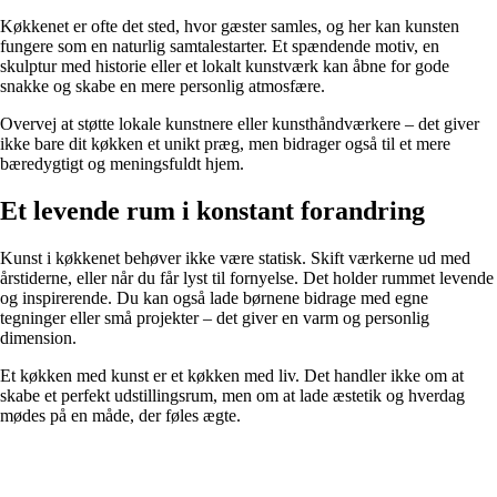
Køkkenet er ofte det sted, hvor gæster samles, og her kan kunsten
fungere som en naturlig samtalestarter. Et spændende motiv, en
skulptur med historie eller et lokalt kunstværk kan åbne for gode
snakke og skabe en mere personlig atmosfære.
Overvej at støtte lokale kunstnere eller kunsthåndværkere – det giver
ikke bare dit køkken et unikt præg, men bidrager også til et mere
bæredygtigt og meningsfuldt hjem.
Et levende rum i konstant forandring
Kunst i køkkenet behøver ikke være statisk. Skift værkerne ud med
årstiderne, eller når du får lyst til fornyelse. Det holder rummet levende
og inspirerende. Du kan også lade børnene bidrage med egne
tegninger eller små projekter – det giver en varm og personlig
dimension.
Et køkken med kunst er et køkken med liv. Det handler ikke om at
skabe et perfekt udstillingsrum, men om at lade æstetik og hverdag
mødes på en måde, der føles ægte.