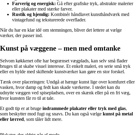
Farverig og energisk:
Gå efter grafiske tryk, abstrakte malerier
eller plakater med stærke farver.
Rustik og hjemlig:
Kombinér håndlavet kunsthåndværk med
vintagefund og teksturerede overflader.
Når du har en klar idé om stemningen, bliver det lettere at vælge
værker, der passer ind.
Kunst på væggene – men med omtanke
Selvom køkkenet ofte har begrænset vægplads, kan selv små flader
bruges til at skabe visuel interesse. Et enkelt maleri, en serie små tryk
eller en hylde med skiftende kunstværker kan gøre en stor forskel.
Tænk over placeringen: Undgå at hænge kunst lige over komfuret eller
vasken, hvor damp og fedt kan skade værkerne. I stedet kan du
udnytte væggen ved spisepladsen, over en skænk eller på en fri væg,
hvor kunsten får ro til at tale.
Et godt tip er at bruge
indrammede plakater eller tryk med glas
,
som beskytter mod fugt og snavs. Du kan også vælge
kunst på metal
eller lærred
, som tåler lidt mere.
Plakater, der aldrig går af mode