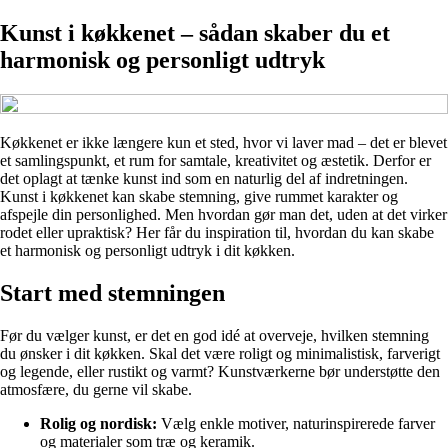
Kunst i køkkenet – sådan skaber du et
harmonisk og personligt udtryk
Køkkenet er ikke længere kun et sted, hvor vi laver mad – det er blevet
et samlingspunkt, et rum for samtale, kreativitet og æstetik. Derfor er
det oplagt at tænke kunst ind som en naturlig del af indretningen.
Kunst i køkkenet kan skabe stemning, give rummet karakter og
afspejle din personlighed. Men hvordan gør man det, uden at det virker
rodet eller upraktisk? Her får du inspiration til, hvordan du kan skabe
et harmonisk og personligt udtryk i dit køkken.
Start med stemningen
Før du vælger kunst, er det en god idé at overveje, hvilken stemning
du ønsker i dit køkken. Skal det være roligt og minimalistisk, farverigt
og legende, eller rustikt og varmt? Kunstværkerne bør understøtte den
atmosfære, du gerne vil skabe.
Rolig og nordisk:
Vælg enkle motiver, naturinspirerede farver
og materialer som træ og keramik.