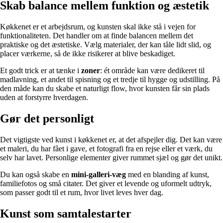
Skab balance mellem funktion og æstetik
Køkkenet er et arbejdsrum, og kunsten skal ikke stå i vejen for
funktionaliteten. Det handler om at finde balancen mellem det
praktiske og det æstetiske. Vælg materialer, der kan tåle lidt slid, og
placer værkerne, så de ikke risikerer at blive beskadiget.
Et godt trick er at tænke i
zoner
: ét område kan være dedikeret til
madlavning, et andet til spisning og et tredje til hygge og udstilling. På
den måde kan du skabe et naturligt flow, hvor kunsten får sin plads
uden at forstyrre hverdagen.
Gør det personligt
Det vigtigste ved kunst i køkkenet er, at det afspejler dig. Det kan være
et maleri, du har fået i gave, et fotografi fra en rejse eller et værk, du
selv har lavet. Personlige elementer giver rummet sjæl og gør det unikt.
Du kan også skabe en
mini-galleri-væg
med en blanding af kunst,
familiefotos og små citater. Det giver et levende og uformelt udtryk,
som passer godt til et rum, hvor livet leves hver dag.
Kunst som samtalestarter