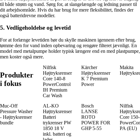
til både strøm og vand. Sørg for, at slangelængde og ledning passer til
dit arbejdsområde. Hvis du har brug for mere fleksibilitet, findes der
også batteridrevne modeller.
5. Vedligeholdelse og levetid
For at forlænge levetiden bør du skylle maskinen igennem efter brug,
tømme den for vand inden opbevaring og rengøre filteret jævnligt. En
model med metalpumpe holder typisk længere end en med plastpumpe,
men koster også mere.
Nilfisk
Kärcher
Makita
Højtryksrenser
Højtryksrenser
Højtryksr
Produkter
Core 140-8
K 7 Premium
i fokus
PowerControl
Power
IH Premium
Car Wash
Muc-Off
AL-KO
Bosch
Nilfisk
Pressure Washer
Højtryksrenser
LANSE
Højtryksr
- Højtryksrenser
Batteri
ROTO
Core 150
bundle
trykrenser PW
POWER FOR
PowerCon
1850 18 V
GHP 5-55
PA (EU)
inkl. batteri og
lader