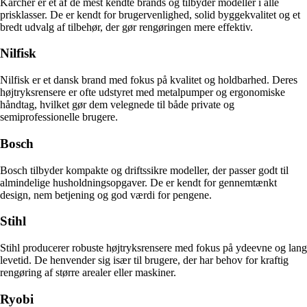
Kärcher er et af de mest kendte brands og tilbyder modeller i alle
prisklasser. De er kendt for brugervenlighed, solid byggekvalitet og et
bredt udvalg af tilbehør, der gør rengøringen mere effektiv.
Nilfisk
Nilfisk er et dansk brand med fokus på kvalitet og holdbarhed. Deres
højtryksrensere er ofte udstyret med metalpumper og ergonomiske
håndtag, hvilket gør dem velegnede til både private og
semiprofessionelle brugere.
Bosch
Bosch tilbyder kompakte og driftssikre modeller, der passer godt til
almindelige husholdningsopgaver. De er kendt for gennemtænkt
design, nem betjening og god værdi for pengene.
Stihl
Stihl producerer robuste højtryksrensere med fokus på ydeevne og lang
levetid. De henvender sig især til brugere, der har behov for kraftig
rengøring af større arealer eller maskiner.
Ryobi