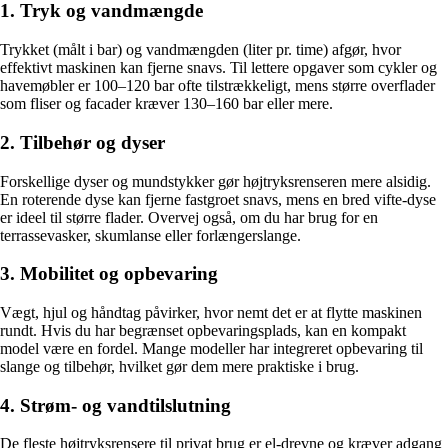
1. Tryk og vandmængde
Trykket (målt i bar) og vandmængden (liter pr. time) afgør, hvor
effektivt maskinen kan fjerne snavs. Til lettere opgaver som cykler og
havemøbler er 100–120 bar ofte tilstrækkeligt, mens større overflader
som fliser og facader kræver 130–160 bar eller mere.
2. Tilbehør og dyser
Forskellige dyser og mundstykker gør højtryksrenseren mere alsidig.
En roterende dyse kan fjerne fastgroet snavs, mens en bred vifte-dyse
er ideel til større flader. Overvej også, om du har brug for en
terrassevasker, skumlanse eller forlængerslange.
3. Mobilitet og opbevaring
Vægt, hjul og håndtag påvirker, hvor nemt det er at flytte maskinen
rundt. Hvis du har begrænset opbevaringsplads, kan en kompakt
model være en fordel. Mange modeller har integreret opbevaring til
slange og tilbehør, hvilket gør dem mere praktiske i brug.
4. Strøm- og vandtilslutning
De fleste højtryksrensere til privat brug er el-drevne og kræver adgang