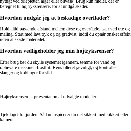
nyttigt ved oliepletter, alger eller bilvask. Brug kun midler, der er
beregnet til højtryksrensere, for at undgå skader.
Hvordan undgår jeg at beskadige overflader?
Hold altid passende afstand mellem dyse og overflade, især ved træ og
maling. Start med lavt tryk og øg gradvist, indtil du opnår ønsket effekt
uden at skade materialet.
Hvordan vedligeholder jeg min højtryksrenser?
Efter brug bør du skylle systemet igennem, tømme for vand og
opbevare maskinen frostfrit. Rens filteret jævnligt, og kontroller
slanger og koblinger for slid.
Højtryksrensere – præsentation af udvalgte modeller
Tjek taget fra jorden: Sådan inspicerer du det sikkert med kikkert eller
kamera