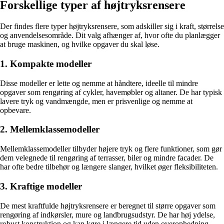
Forskellige typer af højtryksrensere
Der findes flere typer højtryksrensere, som adskiller sig i kraft, størrelse
og anvendelsesområde. Dit valg afhænger af, hvor ofte du planlægger
at bruge maskinen, og hvilke opgaver du skal løse.
1. Kompakte modeller
Disse modeller er lette og nemme at håndtere, ideelle til mindre
opgaver som rengøring af cykler, havemøbler og altaner. De har typisk
lavere tryk og vandmængde, men er prisvenlige og nemme at
opbevare.
2. Mellemklassemodeller
Mellemklassemodeller tilbyder højere tryk og flere funktioner, som gør
dem velegnede til rengøring af terrasser, biler og mindre facader. De
har ofte bedre tilbehør og længere slanger, hvilket øger fleksibiliteten.
3. Kraftige modeller
De mest kraftfulde højtryksrensere er beregnet til større opgaver som
rengøring af indkørsler, mure og landbrugsudstyr. De har høj ydelse,
robust konstruktion og kan køre i længere tid uden overophedning.