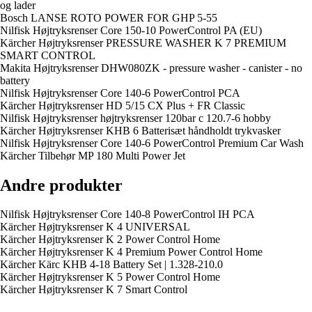
og lader
Bosch LANSE ROTO POWER FOR GHP 5-55
Nilfisk Højtryksrenser Core 150-10 PowerControl PA (EU)
Kärcher Højtryksrenser PRESSURE WASHER K 7 PREMIUM
SMART CONTROL
Makita Højtryksrenser DHW080ZK - pressure washer - canister - no
battery
Nilfisk Højtryksrenser Core 140-6 PowerControl PCA
Kärcher Højtryksrenser HD 5/15 CX Plus + FR Classic
Nilfisk Højtryksrenser højtryksrenser 120bar c 120.7-6 hobby
Kärcher Højtryksrenser KHB 6 Batterisæt håndholdt trykvasker
Nilfisk Højtryksrenser Core 140-6 PowerControl Premium Car Wash
Kärcher Tilbehør MP 180 Multi Power Jet
Andre produkter
Nilfisk Højtryksrenser Core 140-8 PowerControl IH PCA
Kärcher Højtryksrenser K 4 UNIVERSAL
Kärcher Højtryksrenser K 2 Power Control Home
Kärcher Højtryksrenser K 4 Premium Power Control Home
Kärcher Kärc KHB 4-18 Battery Set | 1.328-210.0
Kärcher Højtryksrenser K 5 Power Control Home
Kärcher Højtryksrenser K 7 Smart Control