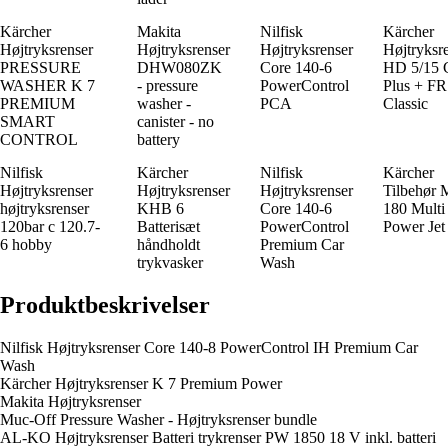
Kärcher
Makita
Nilfisk
Kärcher
Højtryksrenser
Højtryksrenser
Højtryksrenser
Højtryksr
PRESSURE
DHW080ZK
Core 140-6
HD 5/15
WASHER K 7
- pressure
PowerControl
Plus + FR
PREMIUM
washer -
PCA
Classic
SMART
canister - no
CONTROL
battery
Nilfisk
Kärcher
Nilfisk
Kärcher
Højtryksrenser
Højtryksrenser
Højtryksrenser
Tilbehør 
højtryksrenser
KHB 6
Core 140-6
180 Multi
120bar c 120.7-
Batterisæt
PowerControl
Power Jet
6 hobby
håndholdt
Premium Car
trykvasker
Wash
Produktbeskrivelser
Nilfisk Højtryksrenser Core 140-8 PowerControl IH Premium Car
Wash
Kärcher Højtryksrenser K 7 Premium Power
Makita Højtryksrenser
Muc-Off Pressure Washer - Højtryksrenser bundle
AL-KO Højtryksrenser Batteri trykrenser PW 1850 18 V inkl. batteri