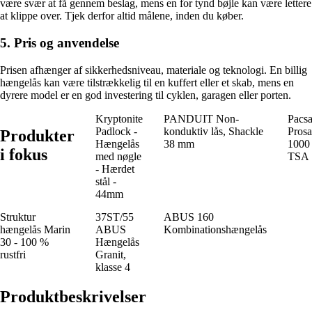
være svær at få gennem beslag, mens en for tynd bøjle kan være lettere
at klippe over. Tjek derfor altid målene, inden du køber.
5. Pris og anvendelse
Prisen afhænger af sikkerhedsniveau, materiale og teknologi. En billig
hængelås kan være tilstrækkelig til en kuffert eller et skab, mens en
dyrere model er en god investering til cyklen, garagen eller porten.
Kryptonite
PANDUIT Non-
Pacsa
Padlock -
konduktiv lås, Shackle
Prosa
Produkter
Hængelås
38 mm
1000
i fokus
med nøgle
TSA
- Hærdet
stål -
44mm
Struktur
37ST/55
ABUS 160
hængelås Marin
ABUS
Kombinationshængelås
30 - 100 %
Hængelås
rustfri
Granit,
klasse 4
Produktbeskrivelser