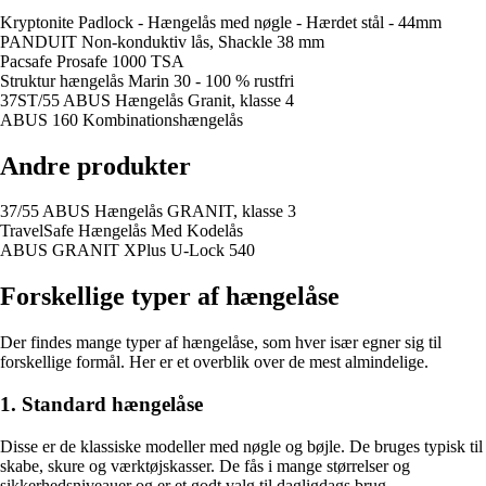
Kryptonite Padlock - Hængelås med nøgle - Hærdet stål - 44mm
PANDUIT Non-konduktiv lås, Shackle 38 mm
Pacsafe Prosafe 1000 TSA
Struktur hængelås Marin 30 - 100 % rustfri
37ST/55 ABUS Hængelås Granit, klasse 4
ABUS 160 Kombinationshængelås
Andre produkter
37/55 ABUS Hængelås GRANIT, klasse 3
TravelSafe Hængelås Med Kodelås
ABUS GRANIT XPlus U-Lock 540
Forskellige typer af hængelåse
Der findes mange typer af hængelåse, som hver især egner sig til
forskellige formål. Her er et overblik over de mest almindelige.
1. Standard hængelåse
Disse er de klassiske modeller med nøgle og bøjle. De bruges typisk til
skabe, skure og værktøjskasser. De fås i mange størrelser og
sikkerhedsniveauer og er et godt valg til dagligdags brug.