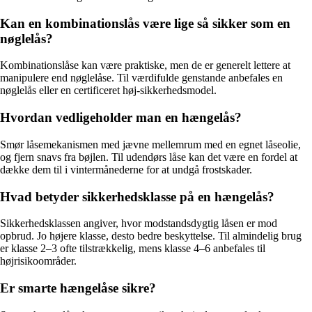
Kan en kombinationslås være lige så sikker som en
nøglelås?
Kombinationslåse kan være praktiske, men de er generelt lettere at
manipulere end nøglelåse. Til værdifulde genstande anbefales en
nøglelås eller en certificeret høj-sikkerhedsmodel.
Hvordan vedligeholder man en hængelås?
Smør låsemekanismen med jævne mellemrum med en egnet låseolie,
og fjern snavs fra bøjlen. Til udendørs låse kan det være en fordel at
dække dem til i vintermånederne for at undgå frostskader.
Hvad betyder sikkerhedsklasse på en hængelås?
Sikkerhedsklassen angiver, hvor modstandsdygtig låsen er mod
opbrud. Jo højere klasse, desto bedre beskyttelse. Til almindelig brug
er klasse 2–3 ofte tilstrækkelig, mens klasse 4–6 anbefales til
højrisikoområder.
Er smarte hængelåse sikre?