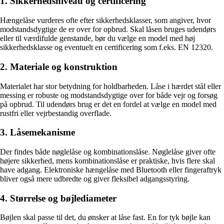
1. Sikkerhedsniveau og certificering
Hængelåse vurderes ofte efter sikkerhedsklasser, som angiver, hvor
modstandsdygtige de er over for opbrud. Skal låsen bruges udendørs
eller til værdifulde genstande, bør du vælge en model med høj
sikkerhedsklasse og eventuelt en certificering som f.eks. EN 12320.
2. Materiale og konstruktion
Materialet har stor betydning for holdbarheden. Låse i hærdet stål eller
messing er robuste og modstandsdygtige over for både vejr og forsøg
på opbrud. Til udendørs brug er det en fordel at vælge en model med
rustfri eller vejrbestandig overflade.
3. Låsemekanisme
Der findes både nøglelåse og kombinationslåse. Nøglelåse giver ofte
højere sikkerhed, mens kombinationslåse er praktiske, hvis flere skal
have adgang. Elektroniske hængelåse med Bluetooth eller fingeraftryk
bliver også mere udbredte og giver fleksibel adgangsstyring.
4. Størrelse og bøjlediameter
Bøjlen skal passe til det, du ønsker at låse fast. En for tyk bøjle kan