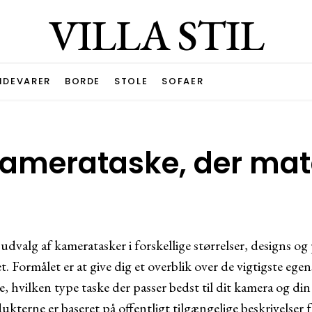
VILLA STIL
IDEVARER
BORDE
STOLE
SOFAER
kamerataske, der mat
dvalg af kameratasker i forskellige størrelser, designs og p
t. Formålet er at give dig et overblik over de vigtigste eg
e, hvilken type taske der passer bedst til dit kamera og di
terne er baseret på offentligt tilgængelige beskrivelser 