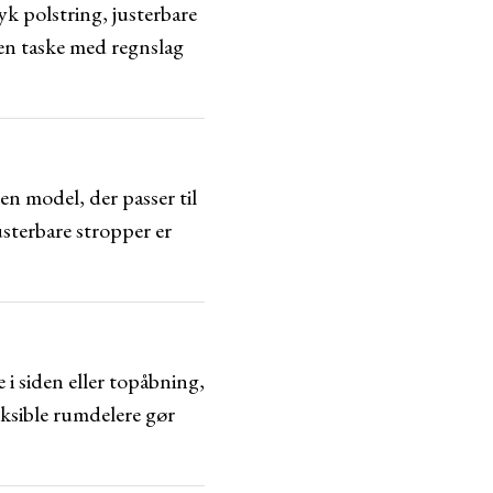
k polstring, justerbare
en taske med regnslag
n model, der passer til
terbare stropper er
 i siden eller topåbning,
eksible rumdelere gør