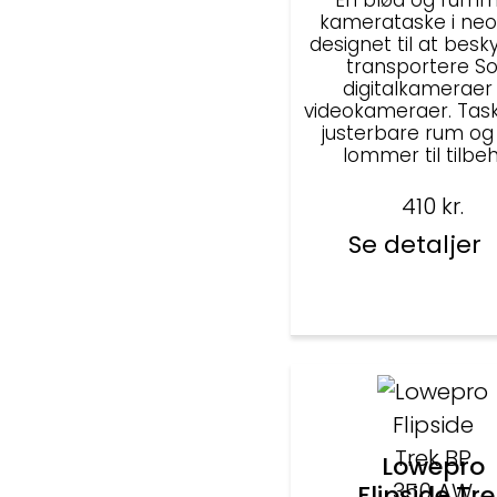
En blød og rumm
kamerataske i neo
designet til at besk
transportere S
digitalkameraer
videokameraer. Tas
justerbare rum og 
lommer til tilbeh
410
kr.
Se detaljer
Lowepro
Flipside Tr