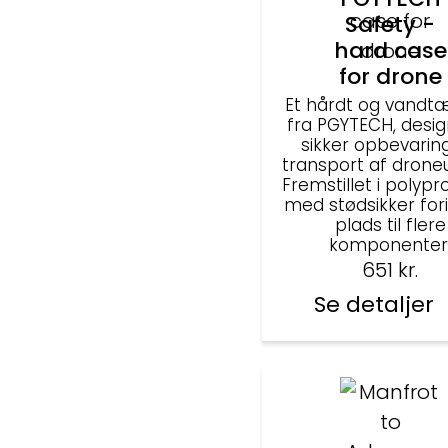
Safety -
hard case
for drone
Et hårdt og vandtæ
fra PGYTECH, design
sikker opbevarin
transport af droneu
Fremstillet i polyp
med stødsikker for
plads til flere
komponenter
651
kr.
Se detaljer