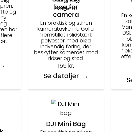
elig
pren,
bag for
ytte og
camera
En 
ony
ka
En praktisk og stilren
 og
Manf
kamerataske fra Golla,
ken har
DSL
fremstillet i slidstærk
flere
ob
polyester med blød
ør.
kom
indvendig foring, der
flek
beskytter kameraet mod
effe
ridser og stød.
155
kr.
Se detaljer
S
DJI Mini Bag
ek