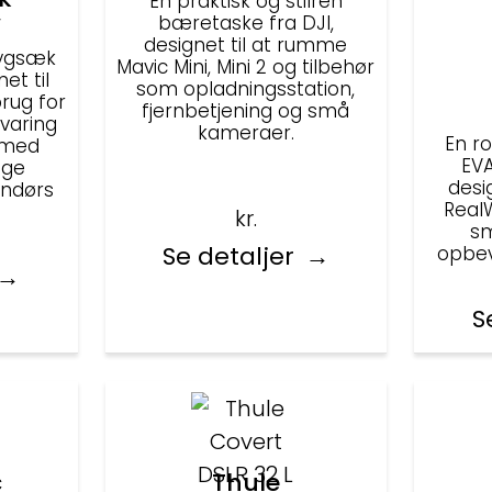
En praktisk og stilren
W
bæretaske fra DJI,
designet til at rumme
rygsæk
Mavic Mini, Mini 2 og tilbehør
et til
som opladningsstation,
brug for
fjernbetjening og små
varing
kameraer.
En r
 med
EV
ige
desi
endørs
Real
kr.
sm
Se detaljer
opbev
S
c
Thule