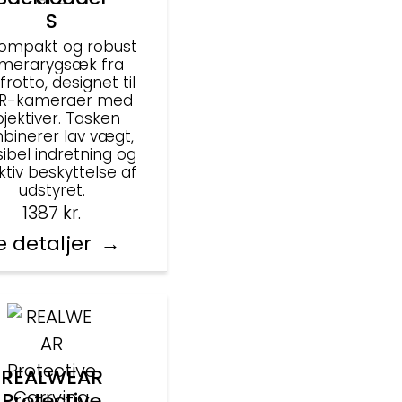
S
kompakt og robust
merarygsæk fra
rotto, designet til
R-kameraer med
jektiver. Tasken
binerer lav vægt,
sibel indretning og
ktiv beskyttelse af
udstyret.
1387
kr.
e detaljer
REALWEAR
Protective