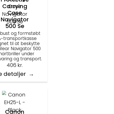
Carrying
Case
Navigator
500 Se
obust og formstøbt
A-transportkasse
gnet til at beskytte
Wear Navigator 500
artbriller under
aring og transport.
406
kr.
e detaljer
Canon