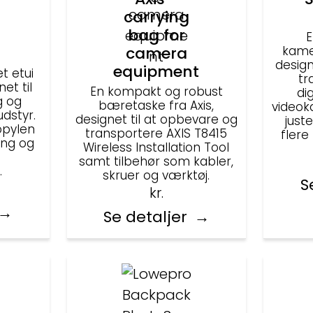
carrying
bag for
E
camera
kame
design
equipment
t etui
tr
et til
En kompakt og robust
di
g og
bæretaske fra Axis,
videok
dstyr.
designet til at opbevare og
just
ropylen
transportere AXIS T8415
flere
ing og
Wireless Installation Tool
samt tilbehør som kabler,
.
skruer og værktøj.
S
kr.
Se detaljer