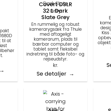
Covert DSLR
32 L Dark
Slate Grey
kame
En rummelig og robust
desig
kamerarygsæk fra Thule
pakt
Kiss
med aftageligt
 1680D
opbev
kamerarum, plads til
til at
objekt
bærbar computer og
løst
tablet samt fleksibel
ilbehør
indretning til både foto- og
t.
rejseudstyr.
S
kr.
Se detaljer
Axis -
S