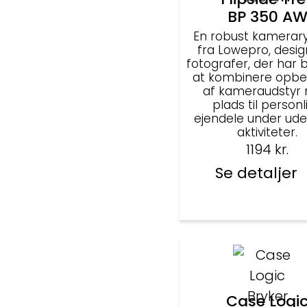
BP 350 A
En robust kamera
fra Lowepro, design
fotografer, der har 
at kombinere opbe
af kameraudstyr
plads til personl
ejendele under ud
aktiviteter.
1194
kr.
Se detaljer
Case Logi