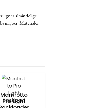
r ligner almindelige
bymiljøer. Materialer
Manfrotto
Pro Light
Backloader