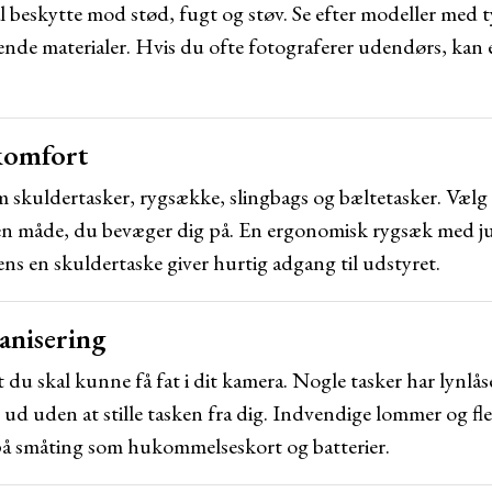
 beskytte mod stød, fugt og støv. Se efter modeller med ty
nde materialer. Hvis du ofte fotograferer udendørs, kan 
komfort
 skuldertasker, rygsække, slingbags og bæltetasker. Vælg e
n måde, du bevæger dig på. En ergonomisk rygsæk med jus
mens en skuldertaske giver hurtig adgang til udstyret.
anisering
du skal kunne få fat i dit kamera. Nogle tasker har lynlåse
 ud uden at stille tasken fra dig. Indvendige lommer og fl
på småting som hukommelseskort og batterier.