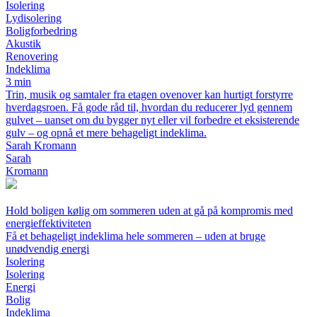
Isolering
Lydisolering
Boligforbedring
Akustik
Renovering
Indeklima
3 min
Trin, musik og samtaler fra etagen ovenover kan hurtigt forstyrre
hverdagsroen. Få gode råd til, hvordan du reducerer lyd gennem
gulvet – uanset om du bygger nyt eller vil forbedre et eksisterende
gulv – og opnå et mere behageligt indeklima.
Sarah Kromann
Sarah
Kromann
Hold boligen kølig om sommeren uden at gå på kompromis med
energieffektiviteten
Få et behageligt indeklima hele sommeren – uden at bruge
unødvendig energi
Isolering
Isolering
Energi
Bolig
Indeklima