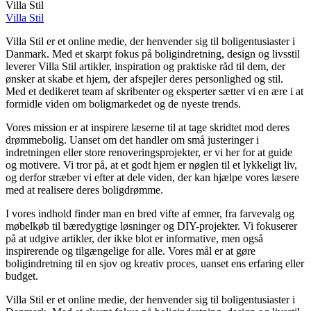
Villa Stil
Villa Stil
Villa Stil er et online medie, der henvender sig til boligentusiaster i
Danmark. Med et skarpt fokus på boligindretning, design og livsstil
leverer Villa Stil artikler, inspiration og praktiske råd til dem, der
ønsker at skabe et hjem, der afspejler deres personlighed og stil.
Med et dedikeret team af skribenter og eksperter sætter vi en ære i at
formidle viden om boligmarkedet og de nyeste trends.
Vores mission er at inspirere læserne til at tage skridtet mod deres
drømmebolig. Uanset om det handler om små justeringer i
indretningen eller store renoveringsprojekter, er vi her for at guide
og motivere. Vi tror på, at et godt hjem er nøglen til et lykkeligt liv,
og derfor stræber vi efter at dele viden, der kan hjælpe vores læsere
med at realisere deres boligdrømme.
I vores indhold finder man en bred vifte af emner, fra farvevalg og
møbelkøb til bæredygtige løsninger og DIY-projekter. Vi fokuserer
på at udgive artikler, der ikke blot er informative, men også
inspirerende og tilgængelige for alle. Vores mål er at gøre
boligindretning til en sjov og kreativ proces, uanset ens erfaring eller
budget.
Villa Stil er et online medie, der henvender sig til boligentusiaster i