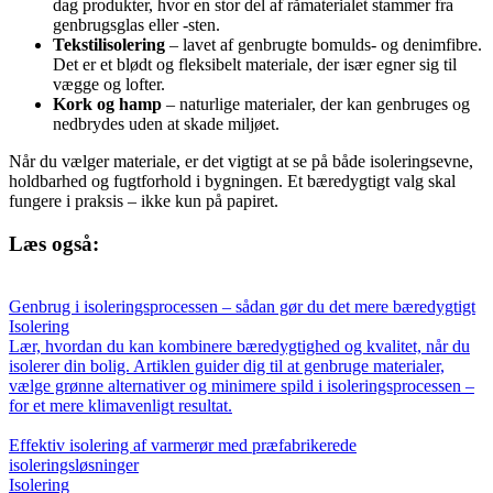
dag produkter, hvor en stor del af råmaterialet stammer fra
genbrugsglas eller -sten.
Tekstilisolering
– lavet af genbrugte bomulds- og denimfibre.
Det er et blødt og fleksibelt materiale, der især egner sig til
vægge og lofter.
Kork og hamp
– naturlige materialer, der kan genbruges og
nedbrydes uden at skade miljøet.
Når du vælger materiale, er det vigtigt at se på både isoleringsevne,
holdbarhed og fugtforhold i bygningen. Et bæredygtigt valg skal
fungere i praksis – ikke kun på papiret.
Læs også:
Genbrug i isoleringsprocessen – sådan gør du det mere bæredygtigt
Isolering
Lær, hvordan du kan kombinere bæredygtighed og kvalitet, når du
isolerer din bolig. Artiklen guider dig til at genbruge materialer,
vælge grønne alternativer og minimere spild i isoleringsprocessen –
for et mere klimavenligt resultat.
Effektiv isolering af varmerør med præfabrikerede
isoleringsløsninger
Isolering