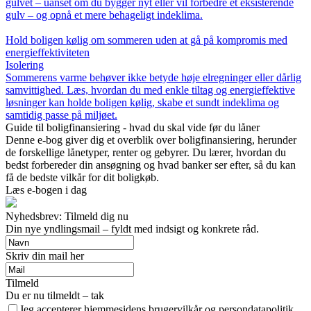
gulvet – uanset om du bygger nyt eller vil forbedre et eksisterende
gulv – og opnå et mere behageligt indeklima.
Hold boligen kølig om sommeren uden at gå på kompromis med
energieffektiviteten
Isolering
Sommerens varme behøver ikke betyde høje elregninger eller dårlig
samvittighed. Læs, hvordan du med enkle tiltag og energieffektive
løsninger kan holde boligen kølig, skabe et sundt indeklima og
samtidig passe på miljøet.
Guide til boligfinansiering - hvad du skal vide før du låner
Denne e-bog giver dig et overblik over boligfinansiering, herunder
de forskellige lånetyper, renter og gebyrer. Du lærer, hvordan du
bedst forbereder din ansøgning og hvad banker ser efter, så du kan
få de bedste vilkår for dit boligkøb.
Læs e-bogen i dag
Nyhedsbrev: Tilmeld dig nu
Din nye yndlingsmail – fyldt med indsigt og konkrete råd.
Skriv din mail her
Tilmeld
Du er nu tilmeldt – tak
Jeg accepterer hjemmesidens brugervilkår og persondatapolitik.