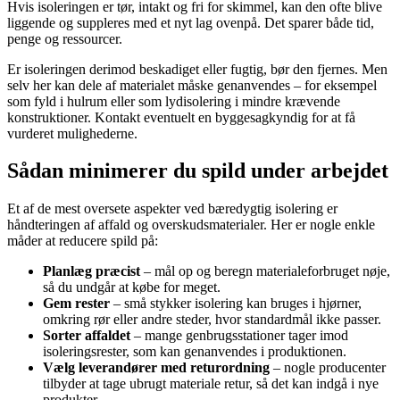
Hvis isoleringen er tør, intakt og fri for skimmel, kan den ofte blive
liggende og suppleres med et nyt lag ovenpå. Det sparer både tid,
penge og ressourcer.
Er isoleringen derimod beskadiget eller fugtig, bør den fjernes. Men
selv her kan dele af materialet måske genanvendes – for eksempel
som fyld i hulrum eller som lydisolering i mindre krævende
konstruktioner. Kontakt eventuelt en byggesagkyndig for at få
vurderet mulighederne.
Sådan minimerer du spild under arbejdet
Et af de mest oversete aspekter ved bæredygtig isolering er
håndteringen af affald og overskudsmaterialer. Her er nogle enkle
måder at reducere spild på:
Planlæg præcist
– mål op og beregn materialeforbruget nøje,
så du undgår at købe for meget.
Gem rester
– små stykker isolering kan bruges i hjørner,
omkring rør eller andre steder, hvor standardmål ikke passer.
Sorter affaldet
– mange genbrugsstationer tager imod
isoleringsrester, som kan genanvendes i produktionen.
Vælg leverandører med returordning
– nogle producenter
tilbyder at tage ubrugt materiale retur, så det kan indgå i nye
produkter.