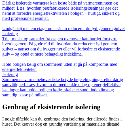
Dårligt isolerede varmerør kan koste både på varmeregningen og
miljøet. Læs, hvordan præfabrikerede isoleringsløsninger gør det
nemt at forbedre energieffektiviteten i boligen – hurtigt, sikkert og
med professionelt resultat.
Undgå støj mellem etagerne – sådan reducerer du lyd gennem gulvet
Isolering
Trin, musik og samtaler fra etagen ovenover kan hurtigt forstyrre
hverdagsroen. Få gode råd til, hvordan du reducerer lyd gennem
gulvet – uanset om du bygger nyt eller vil forbedre et eksisterende
gulv – og opnå et mere behageligt indeklima.
Hold boligen kølig om sommeren uden at gå på kompromis med
energieffektiviteten
Isolering
Sommerens varme behøver ikke betyde høje elregninger eller dårlig
samvittighed. Læs, hvordan du med enkle tiltag og energieffektive
løsninger kan holde boligen kølig, skabe et sundt indeklima og
samtidig passe på miljøet.
Genbrug af eksisterende isolering
I nogle tilfælde kan du genbruge den isolering, der allerede findes i
huset. Det kræver dog en grundig vurdering af materialets tilstand.