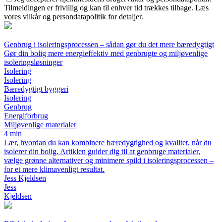
Tilmeldingen er frivillig og kan til enhver tid trækkes tilbage. Læs
vores vilkår og persondatapolitik for detaljer.
Genbrug i isoleringsprocessen – sådan gør du det mere bæredygtigt
Gør din bolig mere energieffektiv med genbrugte og miljøvenlige
isoleringsløsninger
Isolering
Isolering
Bæredygtigt byggeri
Isolering
Genbrug
Energiforbrug
Miljøvenlige materialer
4 min
Lær, hvordan du kan kombinere bæredygtighed og kvalitet, når du
isolerer din bolig. Artiklen guider dig til at genbruge materialer,
vælge grønne alternativer og minimere spild i isoleringsprocessen –
for et mere klimavenligt resultat.
Jess Kjeldsen
Jess
Kjeldsen