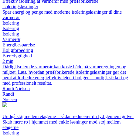
Effektiv isolering af varmerør med præfabrikerede
isoleringsløsninger
Spar energi og penge med moderne isoleringsløsninger til dine
varmerør
Isolering
Isolering
Isolering
Varmerør
Energibesparelse
Boligforbedring
Bæredygtighed
2 min
Dårligt isolerede varmerør kan koste både på varmeregningen og
miljøet. Læs, hvordan præfabrikerede isoleringsløsninger gør det
nemt at forbedre energieffektiviteten i boligen – hurtigt, sikkert og
med professionelt resultat.
Randi Nielsen
Randi
Nielsen
Undgå støj mellem etagerne – sådan reducerer du lyd gennem gulvet
Skab mere ro i hjemmet med enkle løsninger mod støj mellem
etagerne
Isolering