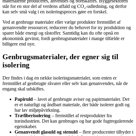
materialerne produceres, anvendes og bortskaffes. Byggesektoren
står for en stor del af verdens affald og CO₂-udledning, og derfor
kan selv små valg i en isoleringsproces gøre en forskel.
Ved at genbruge materialer eller vælge produkter fremstillet af
genanvendte ressourcer, reducerer du behovet for ny produktion og
sparer både energi og råstoffer. Samtidig kan du ofte opnå en
økonomisk gevinst, fordi genbrugsmaterialer i mange tilfælde er
billigere end nye.
Genbrugsmaterialer, der egner sig til
isolering
Der findes i dag en række isoleringsmaterialer, som enten er
fremstillet af genbrugte råvarer eller selv kan genanvendes, når de
engang skal udskiftes.
Papiruld
– lavet af genbrugte aviser og papirmaterialer. Det
er et naturligt og åndbart materiale, der både isolerer godt og
har lav miljøpåvirkning.
Træfiberisolering
– fremstillet af restprodukter fra
træindustrien. Det kan genbruges og har gode fugtregulerende
egenskaber.
Genanvendt glasuld og stenuld
– flere producenter tilbyder i