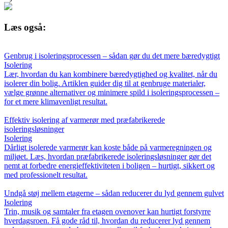
Læs også:
Genbrug i isoleringsprocessen – sådan gør du det mere bæredygtigt
Isolering
Lær, hvordan du kan kombinere bæredygtighed og kvalitet, når du
isolerer din bolig. Artiklen guider dig til at genbruge materialer,
vælge grønne alternativer og minimere spild i isoleringsprocessen –
for et mere klimavenligt resultat.
Effektiv isolering af varmerør med præfabrikerede
isoleringsløsninger
Isolering
Dårligt isolerede varmerør kan koste både på varmeregningen og
miljøet. Læs, hvordan præfabrikerede isoleringsløsninger gør det
nemt at forbedre energieffektiviteten i boligen – hurtigt, sikkert og
med professionelt resultat.
Undgå støj mellem etagerne – sådan reducerer du lyd gennem gulvet
Isolering
Trin, musik og samtaler fra etagen ovenover kan hurtigt forstyrre
hverdagsroen. Få gode råd til, hvordan du reducerer lyd gennem