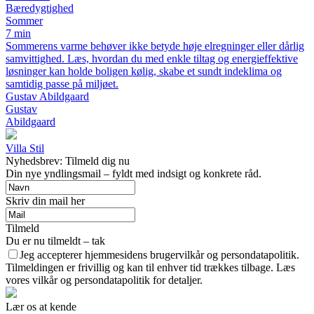
Bæredygtighed
Sommer
7 min
Sommerens varme behøver ikke betyde høje elregninger eller dårlig
samvittighed. Læs, hvordan du med enkle tiltag og energieffektive
løsninger kan holde boligen kølig, skabe et sundt indeklima og
samtidig passe på miljøet.
Gustav Abildgaard
Gustav
Abildgaard
Villa Stil
Nyhedsbrev: Tilmeld dig nu
Din nye yndlingsmail – fyldt med indsigt og konkrete råd.
Skriv din mail her
Tilmeld
Du er nu tilmeldt – tak
Jeg accepterer hjemmesidens brugervilkår og persondatapolitik.
Tilmeldingen er frivillig og kan til enhver tid trækkes tilbage. Læs
vores vilkår og persondatapolitik for detaljer.
Lær os at kende