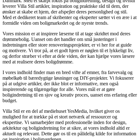
Danmark. Med et skarpt fokus på boligindretning, design og livsstil
leverer Villa Stil artikler, inspiration og praktiske råd til dem, der
ønsker at skabe et hjem, der afspejler deres personlighed og stil.
Med et dedikeret team af skribenter og eksperter sætter vi en ære i at
formidle viden om boligmarkedet og de nyeste trends.
Vores mission er at inspirere læserne til at tage skridtet mod deres
drømmebolig. Uanset om det handler om små justeringer i
indretningen eller store renoveringsprojekter, er vi her for at guide
og motivere. Vi tror på, at et godt hjem er nøglen til et lykkeligt liv,
og derfor stræber vi efter at dele viden, der kan hjælpe vores læsere
med at realisere deres boligdrømme.
I vores indhold finder man en bred vifte af emner, fra farvevalg og
møbelkøb til bæredygtige løsninger og DIY-projekter. Vi fokuserer
på at udgive artikler, der ikke blot er informative, men også
inspirerende og tilgængelige for alle. Vores mål er at gøre
boligindretning til en sjov og kreativ proces, uanset ens erfaring eller
budget.
Villa Stil er en del af mediehuset YesMedia, hvilket giver os
mulighed for at trække på et stort netværk af ressourcer og
ekspertise. Vi samarbejder med professionelle inden for design,
arkitektur og boligindretning for at sikre, at vores indhold altid er
aktuelt og relevant. Dette gør os til en pålidelig kilde for information
og inspiration i boligverdenen.