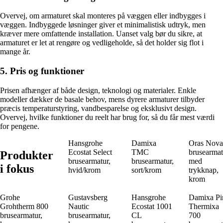
Overvej, om armaturet skal monteres på væggen eller indbygges i
væggen. Indbyggede løsninger giver et minimalistisk udtryk, men
kræver mere omfattende installation. Uanset valg bør du sikre, at
armaturet er let at rengøre og vedligeholde, så det holder sig flot i
mange år.
5. Pris og funktioner
Prisen afhænger af både design, teknologi og materialer. Enkle
modeller dækker de basale behov, mens dyrere armaturer tilbyder
præcis temperaturstyring, vandbesparelse og eksklusivt design.
Overvej, hvilke funktioner du reelt har brug for, så du får mest værdi
for pengene.
Hansgrohe
Damixa
Oras Nova
Ecostat Select
TMC
brusearmat
Produkter
brusearmatur,
brusearmatur,
med
i fokus
hvid/krom
sort/krom
trykknap,
krom
Grohe
Gustavsberg
Hansgrohe
Damixa Pi
Grohtherm 800
Nautic
Ecostat 1001
Thermixa
brusearmatur,
brusearmatur,
CL
700