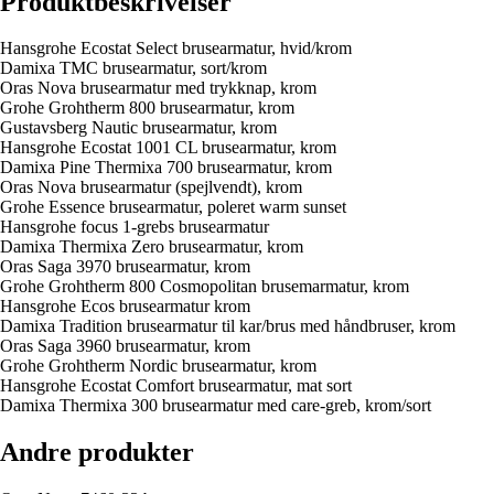
Produktbeskrivelser
Hansgrohe Ecostat Select brusearmatur, hvid/krom
Damixa TMC brusearmatur, sort/krom
Oras Nova brusearmatur med trykknap, krom
Grohe Grohtherm 800 brusearmatur, krom
Gustavsberg Nautic brusearmatur, krom
Hansgrohe Ecostat 1001 CL brusearmatur, krom
Damixa Pine Thermixa 700 brusearmatur, krom
Oras Nova brusearmatur (spejlvendt), krom
Grohe Essence brusearmatur, poleret warm sunset
Hansgrohe focus 1-grebs brusearmatur
Damixa Thermixa Zero brusearmatur, krom
Oras Saga 3970 brusearmatur, krom
Grohe Grohtherm 800 Cosmopolitan brusemarmatur, krom
Hansgrohe Ecos brusearmatur krom
Damixa Tradition brusearmatur til kar/brus med håndbruser, krom
Oras Saga 3960 brusearmatur, krom
Grohe Grohtherm Nordic brusearmatur, krom
Hansgrohe Ecostat Comfort brusearmatur, mat sort
Damixa Thermixa 300 brusearmatur med care-greb, krom/sort
Andre produkter