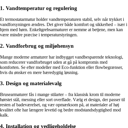
1. Vandtemperatur og regulering
Et termostatarmatur holder vandtemperaturen stabil, selv når trykket i
vandforsyningen ændres. Det giver både komfort og sikkerhed – især i
hjem med børn. Enkeltgrebsarmaturer er nemme at betjene, men kan
være mindre præcise i temperaturstyringen.
2. Vandforbrug og miljøhensyn
Mange moderne armaturer har indbygget vandbesparende teknologi,
som reducerer vandforbruget uden at gå på kompromis med
komforten. Se efter modeller med Eco-funktion eller flowbegrænser,
hvis du ønsker en mere bæredygtig løsning.
3. Design og materialevalg
Brusearmaturer fås i mange stilarter – fra klassisk krom til moderne
børstet stål, messing eller sort overflade. Vælg et design, der passer til
resten af badeværelset, og vær opmærksom på, at materialer af høj
kvalitet ofte har længere levetid og bedre modstandsdygtighed mod
kalk.
4. Installation og vedligeholdelse