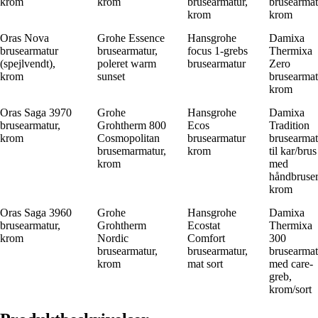
krom
krom
brusearmatur,
brusearmat
krom
krom
Oras Nova
Grohe Essence
Hansgrohe
Damixa
brusearmatur
brusearmatur,
focus 1-grebs
Thermixa
(spejlvendt),
poleret warm
brusearmatur
Zero
krom
sunset
brusearmat
krom
Oras Saga 3970
Grohe
Hansgrohe
Damixa
brusearmatur,
Grohtherm 800
Ecos
Tradition
krom
Cosmopolitan
brusearmatur
brusearmat
brusemarmatur,
krom
til kar/brus
krom
med
håndbruser
krom
Oras Saga 3960
Grohe
Hansgrohe
Damixa
brusearmatur,
Grohtherm
Ecostat
Thermixa
krom
Nordic
Comfort
300
brusearmatur,
brusearmatur,
brusearmat
krom
mat sort
med care-
greb,
krom/sort