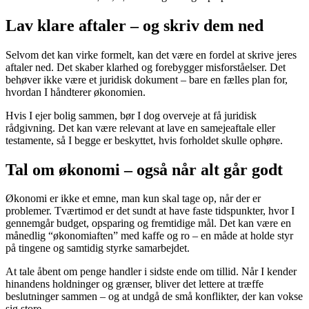
Lav klare aftaler – og skriv dem ned
Selvom det kan virke formelt, kan det være en fordel at skrive jeres
aftaler ned. Det skaber klarhed og forebygger misforståelser. Det
behøver ikke være et juridisk dokument – bare en fælles plan for,
hvordan I håndterer økonomien.
Hvis I ejer bolig sammen, bør I dog overveje at få juridisk
rådgivning. Det kan være relevant at lave en samejeaftale eller
testamente, så I begge er beskyttet, hvis forholdet skulle ophøre.
Tal om økonomi – også når alt går godt
Økonomi er ikke et emne, man kun skal tage op, når der er
problemer. Tværtimod er det sundt at have faste tidspunkter, hvor I
gennemgår budget, opsparing og fremtidige mål. Det kan være en
månedlig “økonomiaften” med kaffe og ro – en måde at holde styr
på tingene og samtidig styrke samarbejdet.
At tale åbent om penge handler i sidste ende om tillid. Når I kender
hinandens holdninger og grænser, bliver det lettere at træffe
beslutninger sammen – og at undgå de små konflikter, der kan vokse
sig store.