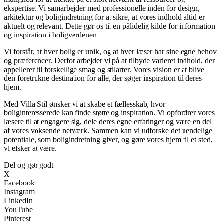
ekspertise. Vi samarbejder med professionelle inden for design,
arkitektur og boligindretning for at sikre, at vores indhold altid er
aktuelt og relevant. Dette gør os til en pålidelig kilde for information
og inspiration i boligverdenen.
Vi forstår, at hver bolig er unik, og at hver læser har sine egne behov
og præferencer. Derfor arbejder vi på at tilbyde varieret indhold, der
appellerer til forskellige smag og stilarter. Vores vision er at blive
den foretrukne destination for alle, der søger inspiration til deres
hjem.
Med Villa Stil ønsker vi at skabe et fællesskab, hvor
boliginteresserede kan finde støtte og inspiration. Vi opfordrer vores
læsere til at engagere sig, dele deres egne erfaringer og være en del
af vores voksende netværk. Sammen kan vi udforske det uendelige
potentiale, som boligindretning giver, og gøre vores hjem til et sted,
vi elsker at være.
Del og gør godt
X
Facebook
Instagram
LinkedIn
YouTube
Pinterest