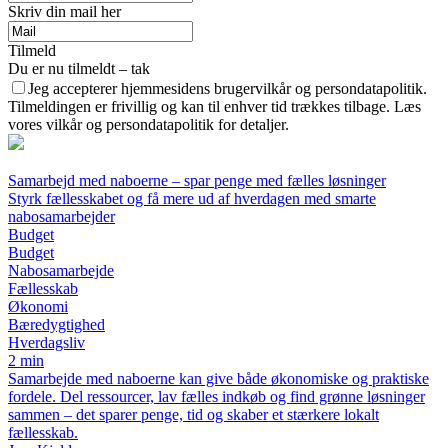
Skriv din mail her
Tilmeld
Du er nu tilmeldt – tak
Jeg accepterer hjemmesidens brugervilkår og persondatapolitik.
Tilmeldingen er frivillig og kan til enhver tid trækkes tilbage. Læs
vores vilkår og persondatapolitik for detaljer.
Samarbejd med naboerne – spar penge med fælles løsninger
Styrk fællesskabet og få mere ud af hverdagen med smarte
nabosamarbejder
Budget
Budget
Nabosamarbejde
Fællesskab
Økonomi
Bæredygtighed
Hverdagsliv
2 min
Samarbejde med naboerne kan give både økonomiske og praktiske
fordele. Del ressourcer, lav fælles indkøb og find grønne løsninger
sammen – det sparer penge, tid og skaber et stærkere lokalt
fællesskab.