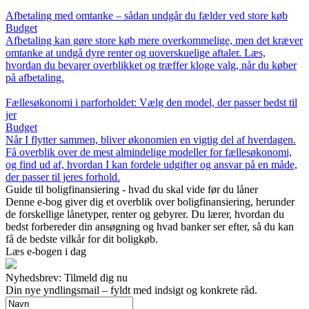
Afbetaling med omtanke – sådan undgår du fælder ved store køb
Budget
Afbetaling kan gøre store køb mere overkommelige, men det kræver
omtanke at undgå dyre renter og uoverskuelige aftaler. Læs,
hvordan du bevarer overblikket og træffer kloge valg, når du køber
på afbetaling.
Fællesøkonomi i parforholdet: Vælg den model, der passer bedst til
jer
Budget
Når I flytter sammen, bliver økonomien en vigtig del af hverdagen.
Få overblik over de mest almindelige modeller for fællesøkonomi,
og find ud af, hvordan I kan fordele udgifter og ansvar på en måde,
der passer til jeres forhold.
Guide til boligfinansiering - hvad du skal vide før du låner
Denne e-bog giver dig et overblik over boligfinansiering, herunder
de forskellige lånetyper, renter og gebyrer. Du lærer, hvordan du
bedst forbereder din ansøgning og hvad banker ser efter, så du kan
få de bedste vilkår for dit boligkøb.
Læs e-bogen i dag
Nyhedsbrev: Tilmeld dig nu
Din nye yndlingsmail – fyldt med indsigt og konkrete råd.