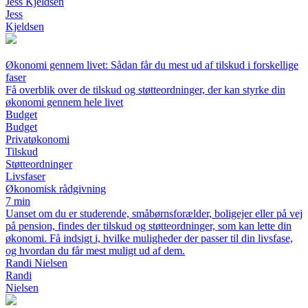
Jess Kjeldsen
Jess
Kjeldsen
Økonomi gennem livet: Sådan får du mest ud af tilskud i forskellige
faser
Få overblik over de tilskud og støtteordninger, der kan styrke din
økonomi gennem hele livet
Budget
Budget
Privatøkonomi
Tilskud
Støtteordninger
Livsfaser
Økonomisk rådgivning
7 min
Uanset om du er studerende, småbørnsforælder, boligejer eller på vej
på pension, findes der tilskud og støtteordninger, som kan lette din
økonomi. Få indsigt i, hvilke muligheder der passer til din livsfase,
og hvordan du får mest muligt ud af dem.
Randi Nielsen
Randi
Nielsen