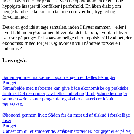
føles akavet eller for praktisk. Men netop økonomien er en af de
hyppigste årsager til konflikter i parforhold. En åben dialog om
penge handler ikke kun om tal, men om værdier, tryghed og
forventninger.
Det er en god idé at tage samtalen, inden I flytter sammen – eller i
hvert fald inden økonomien bliver blandet. Tal om, hvordan I hver
især ser på penge: Er I sparsommelige eller impulsive? Hvad betyder
økonomisk frihed for jer? Og hvordan vil I håndtere forskelle i
indkomst?
Læs også:
Samarbejd med naboerne – spar penge med fælles løsninger
Budget
Samarbejde med naboerne kan give både økonomiske og praktiske
fordele. Del ressourcer, lav fælles indkøb og find grønne løsninger
sammen – det sparer penge, tid og skaber et stærkere lokalt
fællesskab.
Økonomi gennem livet: Sådan får du mest ud af tilskud i forskellige
faser
Budget
Uanset om du er studerende, småbørnsforælder, boligejer eller på vej