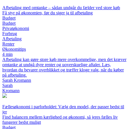
Afbetaling med omtanke – sådan undgår du fælder ved store køb
Få styr på økonomien, før du siger ja til afbetaling
Budget
Budget
Privatøkonomi
Forbrug
Afbetaling
Renter
Økonomitips
4 min
Afbetaling kan gøre store køb mere overkommelige, men det kræver
omtanke at undgå dyre renter og uoverskuelige aftaler. Læs,
hvordan du bevarer overblikket og træffer kloge valg, når du køber
på afbetaling.
Sarah Kromann
Sarah
Kromann
Fællesøkonomi i parforholdet: Vælg den model, der passer bedst til
jer
Find balancen mellem kærlighed og økonomi, så jeres fælles liv
fungerer bedst muligt
Budget