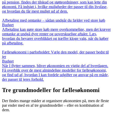
på pension, findes der tilskud og støtteordninger, som kan lette din
økonomi. Få indsigt i, hvilke muligheder der passer til din livsfase,
og hvordan du får mest muligt ud af dem.
Afbetaling med omtanke – sådan undgår du fælder ved store køb
Budget
Afbetaling kan gøre store køb mere overkommelige, men det kræver
omtanke at undgå dyre renter og uoverskuelige aftaler. Læs,
hvordan du bevarer overblikket og træffer kloge valg, når du køber
på afbetaling.
Fællesøkonomi i parforholdet: Vælg den model, der passer bedst til
jer
Budget
Når I flytter sammen, bliver økonomien en vigtig del af hverdagen.
Få overblik over de mest almindelige modeller for fællesøkonomi,
og find ud af, hvordan I kan fordele udgifter og ansvar på en måde,
der passer til jeres forhold.
Tre grundmodeller for fællesøkonomi
Der findes mange måder at organisere økonomien på, men de fleste
par ender med en af tre grundmodeller – eller en kombination af
dem.