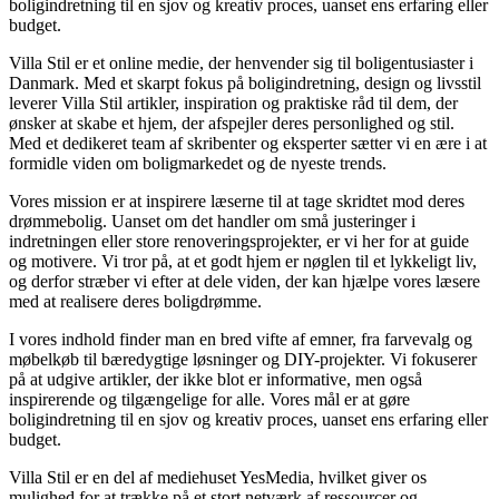
boligindretning til en sjov og kreativ proces, uanset ens erfaring eller
budget.
Villa Stil er et online medie, der henvender sig til boligentusiaster i
Danmark. Med et skarpt fokus på boligindretning, design og livsstil
leverer Villa Stil artikler, inspiration og praktiske råd til dem, der
ønsker at skabe et hjem, der afspejler deres personlighed og stil.
Med et dedikeret team af skribenter og eksperter sætter vi en ære i at
formidle viden om boligmarkedet og de nyeste trends.
Vores mission er at inspirere læserne til at tage skridtet mod deres
drømmebolig. Uanset om det handler om små justeringer i
indretningen eller store renoveringsprojekter, er vi her for at guide
og motivere. Vi tror på, at et godt hjem er nøglen til et lykkeligt liv,
og derfor stræber vi efter at dele viden, der kan hjælpe vores læsere
med at realisere deres boligdrømme.
I vores indhold finder man en bred vifte af emner, fra farvevalg og
møbelkøb til bæredygtige løsninger og DIY-projekter. Vi fokuserer
på at udgive artikler, der ikke blot er informative, men også
inspirerende og tilgængelige for alle. Vores mål er at gøre
boligindretning til en sjov og kreativ proces, uanset ens erfaring eller
budget.
Villa Stil er en del af mediehuset YesMedia, hvilket giver os
mulighed for at trække på et stort netværk af ressourcer og