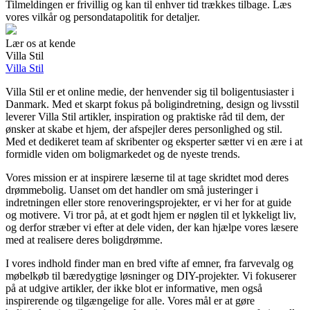
Tilmeldingen er frivillig og kan til enhver tid trækkes tilbage. Læs
vores vilkår og persondatapolitik for detaljer.
Lær os at kende
Villa Stil
Villa Stil
Villa Stil er et online medie, der henvender sig til boligentusiaster i
Danmark. Med et skarpt fokus på boligindretning, design og livsstil
leverer Villa Stil artikler, inspiration og praktiske råd til dem, der
ønsker at skabe et hjem, der afspejler deres personlighed og stil.
Med et dedikeret team af skribenter og eksperter sætter vi en ære i at
formidle viden om boligmarkedet og de nyeste trends.
Vores mission er at inspirere læserne til at tage skridtet mod deres
drømmebolig. Uanset om det handler om små justeringer i
indretningen eller store renoveringsprojekter, er vi her for at guide
og motivere. Vi tror på, at et godt hjem er nøglen til et lykkeligt liv,
og derfor stræber vi efter at dele viden, der kan hjælpe vores læsere
med at realisere deres boligdrømme.
I vores indhold finder man en bred vifte af emner, fra farvevalg og
møbelkøb til bæredygtige løsninger og DIY-projekter. Vi fokuserer
på at udgive artikler, der ikke blot er informative, men også
inspirerende og tilgængelige for alle. Vores mål er at gøre