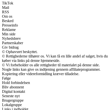
TikTok
Mail
RSS
Om os
Besked
Presseinfo
Reklame
Min side
Nyhedsbrev
Partnerskaber
Giv bidrag
© Ophavsret beskyttet.
© Rettighederne tilhører os. Vi kan få en lille andel af salget, hvis du
køber via links på denne hjemmeside.
© Vi forbeholder os alle rettigheder til materialet på denne side.
Nogle links kan give os indtjening gennem affiliateprogrammer.
Kopiering eller videreformidling kræver tilladelse.
Følge
Hold forbindelsen
Bliv abonnent
Digital kontakt
Seneste nyt
Brugergruppe
Lokalgruppe
Links i indholdet