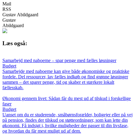
Mail
RSS
Gustav Abildgaard
Gustav
Abildgaard
Læs også:
Samarbejd med naboerne – spar penge med fælles løsninger
Budget
Samarbejde med naboerne kan give både økonomiske og praktiske
fordele. Del ressourcer, lav fælles indkøb og find grønne løsninger
sammen – det sparer penge, tid og skaber et stærkere lokalt
fællesskab.
Økonomi gennem livet: Sådan får du mest ud af tilskud i forskellige
faser
Budget
Uanset om du er studerende, småbørnsforælder, boligejer eller på vej
på pension, findes der tilskud og støtteordninger, som kan lette din
økonomi. Få indsigt i, hvilke muligheder der passer til din livsfase,
og hvordan du får mest muligt ud af dem.