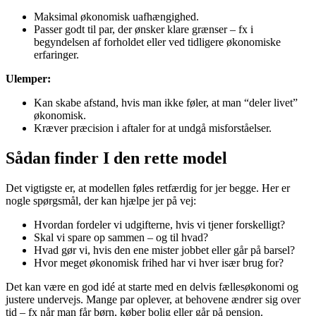
Maksimal økonomisk uafhængighed.
Passer godt til par, der ønsker klare grænser – fx i
begyndelsen af forholdet eller ved tidligere økonomiske
erfaringer.
Ulemper:
Kan skabe afstand, hvis man ikke føler, at man “deler livet”
økonomisk.
Kræver præcision i aftaler for at undgå misforståelser.
Sådan finder I den rette model
Det vigtigste er, at modellen føles retfærdig for jer begge. Her er
nogle spørgsmål, der kan hjælpe jer på vej:
Hvordan fordeler vi udgifterne, hvis vi tjener forskelligt?
Skal vi spare op sammen – og til hvad?
Hvad gør vi, hvis den ene mister jobbet eller går på barsel?
Hvor meget økonomisk frihed har vi hver især brug for?
Det kan være en god idé at starte med en delvis fællesøkonomi og
justere undervejs. Mange par oplever, at behovene ændrer sig over
tid – fx når man får børn, køber bolig eller går på pension.