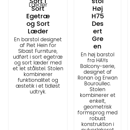
Sort I
stol
Sort
Høj
Egetræ
H75
og Sort
Des
Læder
ert
Gre
En barstol designet
af Piet Hein for
en
Sibast Furniture,
En høj barstol
udført i sort egetræ
fra HAYs
og sort læder med
Balcony-serie,
et let stålstel. Stolen
designet af
kombinerer
Ronan og Erwan
funktionalitet og
Bouroullec.
æstetik i et tidløst
Stolen
udtryk.
kombinerer et
enkelt,
geometrisk
formsprog med
robust
konstruktion i