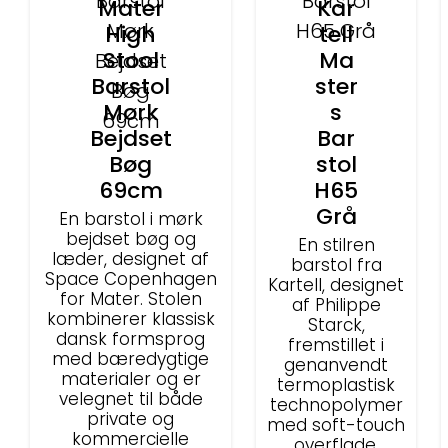
Mater
Kar
High
tell
Stool
Ma
Barstol
ster
Mørk
s
Bejdset
Bar
Bøg
stol
69cm
H65
Grå
En barstol i mørk
bejdset bøg og
En stilren
læder, designet af
barstol fra
Space Copenhagen
Kartell, designet
for Mater. Stolen
af Philippe
kombinerer klassisk
Starck,
dansk formsprog
fremstillet i
med bæredygtige
genanvendt
materialer og er
termoplastisk
velegnet til både
technopolymer
private og
med soft-touch
kommercielle
overflade.