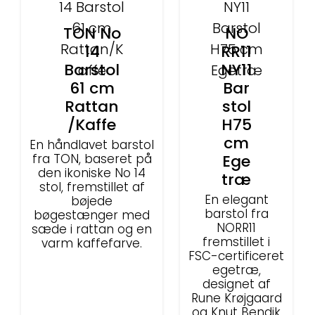
TON No
NO
14
RR11
Barstol
NY11
61 cm
Bar
Rattan
stol
/Kaffe
H75
cm
En håndlavet barstol
fra TON, baseret på
Ege
den ikoniske No 14
træ
stol, fremstillet af
En elegant
bøjede
barstol fra
bøgestænger med
NORR11
sæde i rattan og en
fremstillet i
varm kaffefarve.
FSC-certificeret
egetræ,
designet af
Rune Krøjgaard
og Knut Bendik