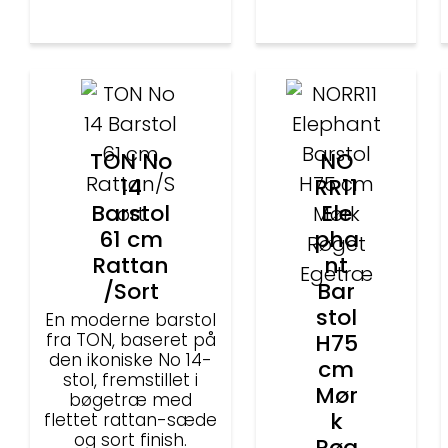
TON No
NO
14
RR11
Barstol
Ele
61 cm
pha
Rattan
nt
/Sort
Bar
stol
En moderne barstol
fra TON, baseret på
H75
den ikoniske No 14-
cm
stol, fremstillet i
Mør
bøgetræ med
k
flettet rattan-sæde
og sort finish.
Røg