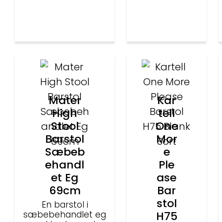
Mater
Kar
High
tell
Stool
One
Barstol
Mor
Sæbeb
e
ehandl
Ple
et Eg
ase
69cm
Bar
stol
En barstol i
sæbebehandlet eg
H75