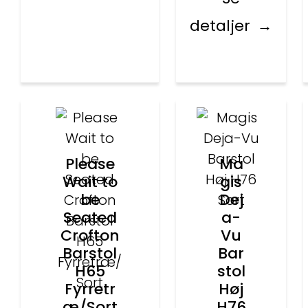
detaljer
Please
Ma
Wait to
gis
be
Dej
Seated
a-
Crofton
Vu
Barstol
Bar
H65
stol
Fyrretr
Høj
æ/Sort
H76