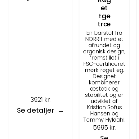
et
Ege
træ
En barstol fra
NORR11 med et
afrundet og
organisk design,
fremstillet i
FSC-certificeret
mørk røget eg.
Designet
kombinerer
æstetik og
stabilitet og er
3921
kr.
udviklet af
Kristian Sofus
Se detaljer
Hansen og
Tommy Hyldahl.
5995
kr.
Se