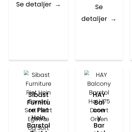
Se detaljer
Se
detaljer
Sibast
HAY
Furnitu
Bal
re Piet
con
Hein
y
Barstol
Bar