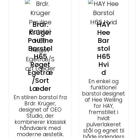
Brdr.
HAY
Krüger
Hee
Pauline
Bar
Barstol
stol
H65
H65
Røget
Hvi
Egetræ
d
/Sort
En enkel og
Læder
funktionel
barstol designet
En stilren barstol fra
af Hee Welling
Brdr. Krüger,
for HAY,
designet af OEO
fremstillet i
Studio, der
hvidt
kombinerer klassisk
pulverlakeret
håndværk med
stål og egnet til
moderne æstetik.
både indendørs