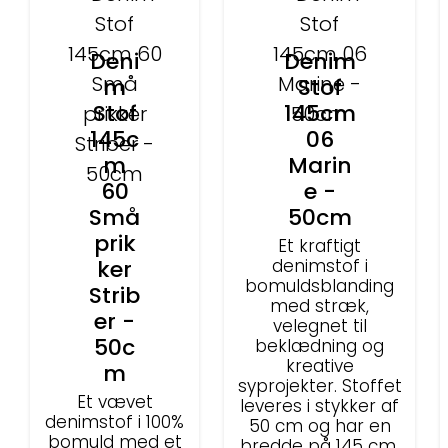
Deni
Denim
m
Stof
Stof
145cm
145c
06
m
Marin
60
e -
Små
50cm
prik
Et kraftigt
ker
denimstof i
bomuldsblanding
Strib
med stræk,
er -
velegnet til
50c
beklædning og
kreative
m
syprojekter. Stoffet
Et vævet
leveres i stykker af
denimstof i 100%
50 cm og har en
bomuld med et
bredde på 145 cm.