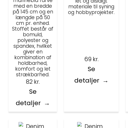
marineblå farve
let og alsidigt
med en bredde
materiale til syning
på 145 cm og en
og hobbyprojekter.
længde på 50
cm pr. enhed.
Stoffet består af
bomuld,
polyester og
spandex, hvilket
giver en
kombination af
69
kr.
holdbarhed,
Se
komfort og let
strækbarhed.
detaljer
82
kr.
Se
detaljer