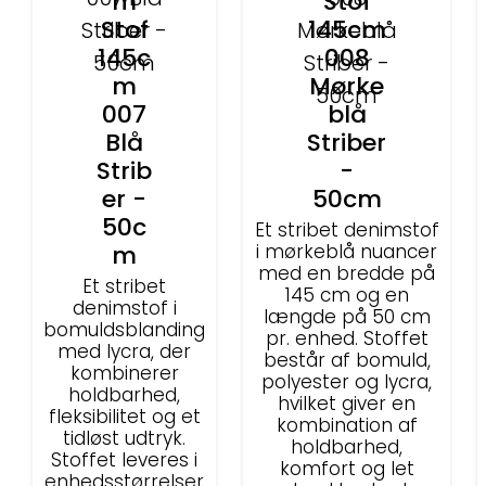
m
Stof
Stof
145cm
145c
008
m
Mørke
007
blå
Blå
Striber
Strib
-
er -
50cm
50c
Et stribet denimstof
m
i mørkeblå nuancer
med en bredde på
Et stribet
145 cm og en
denimstof i
længde på 50 cm
bomuldsblanding
pr. enhed. Stoffet
med lycra, der
består af bomuld,
kombinerer
polyester og lycra,
holdbarhed,
hvilket giver en
fleksibilitet og et
kombination af
tidløst udtryk.
holdbarhed,
Stoffet leveres i
komfort og let
enhedsstørrelser