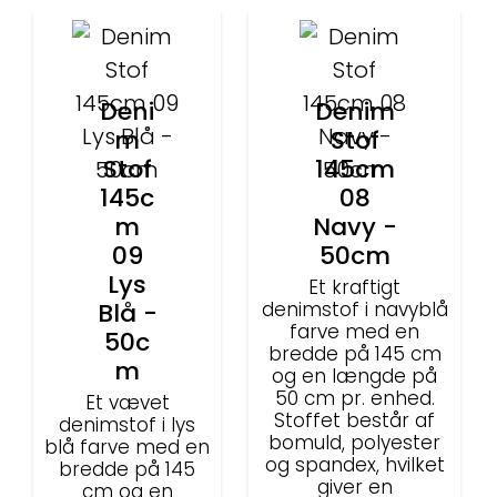
Deni
Denim
m
Stof
Stof
145cm
145c
08
m
Navy -
09
50cm
Lys
Et kraftigt
Blå -
denimstof i navyblå
farve med en
50c
bredde på 145 cm
m
og en længde på
50 cm pr. enhed.
Et vævet
Stoffet består af
denimstof i lys
bomuld, polyester
blå farve med en
og spandex, hvilket
bredde på 145
giver en
cm og en