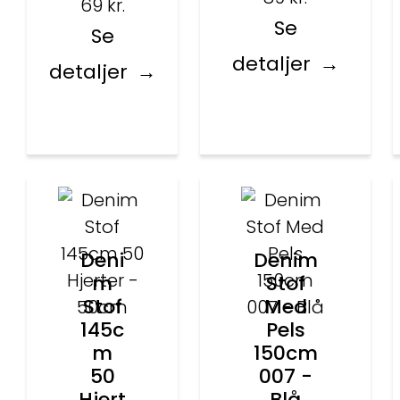
69
kr.
Se
Se
detaljer
detaljer
Deni
Denim
m
Stof
Stof
Med
145c
Pels
m
150cm
50
007 -
Hjert
Blå