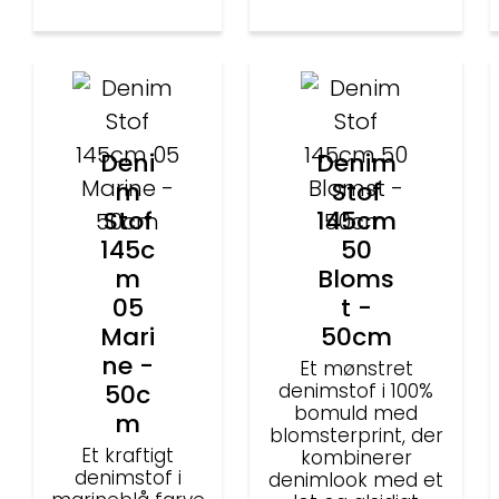
Deni
Denim
m
Stof
Stof
145cm
145c
50
m
Bloms
05
t -
Mari
50cm
ne -
Et mønstret
50c
denimstof i 100%
bomuld med
m
blomsterprint, der
Et kraftigt
kombinerer
denimstof i
denimlook med et