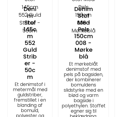
Deni
Denim
m
Stof
Stof
Med
145c
Pels
m
150cm
552
008 -
Guld
Mørke
Strib
blå
er -
Et mørkeblåt
50c
denimstof med
pels på bagsiden,
m
der kombinerer
Et denimstof i
bomuldens
metermål med
slidstyrke med en
guldstriber,
blød og varm
fremstillet i en
bagside i
blanding af
polyethylen. Stoffet
bomuld,
egner sig til
polyester og
beklædning,