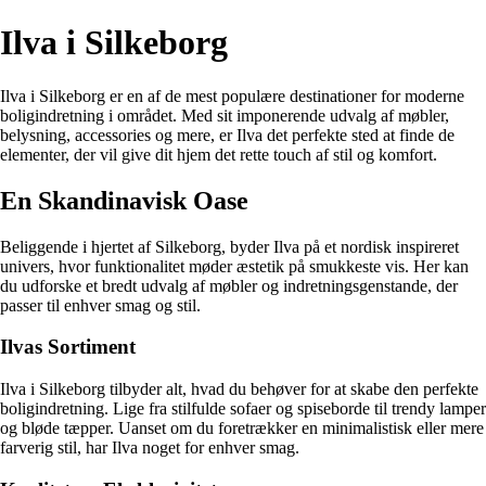
Ilva i Silkeborg
Ilva i Silkeborg er en af de mest populære destinationer for moderne
boligindretning i området. Med sit imponerende udvalg af møbler,
belysning, accessories og mere, er Ilva det perfekte sted at finde de
elementer, der vil give dit hjem det rette touch af stil og komfort.
En Skandinavisk Oase
Beliggende i hjertet af Silkeborg, byder Ilva på et nordisk inspireret
univers, hvor funktionalitet møder æstetik på smukkeste vis. Her kan
du udforske et bredt udvalg af møbler og indretningsgenstande, der
passer til enhver smag og stil.
Ilvas Sortiment
Ilva i Silkeborg tilbyder alt, hvad du behøver for at skabe den perfekte
boligindretning. Lige fra stilfulde sofaer og spiseborde til trendy lamper
og bløde tæpper. Uanset om du foretrækker en minimalistisk eller mere
farverig stil, har Ilva noget for enhver smag.