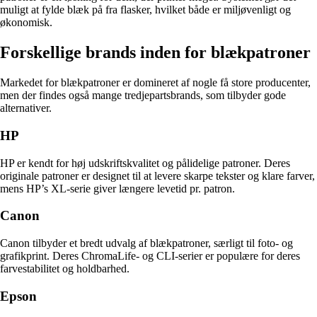
muligt at fylde blæk på fra flasker, hvilket både er miljøvenligt og
økonomisk.
Forskellige brands inden for blækpatroner
Markedet for blækpatroner er domineret af nogle få store producenter,
men der findes også mange tredjepartsbrands, som tilbyder gode
alternativer.
HP
HP er kendt for høj udskriftskvalitet og pålidelige patroner. Deres
originale patroner er designet til at levere skarpe tekster og klare farver,
mens HP’s XL-serie giver længere levetid pr. patron.
Canon
Canon tilbyder et bredt udvalg af blækpatroner, særligt til foto- og
grafikprint. Deres ChromaLife- og CLI-serier er populære for deres
farvestabilitet og holdbarhed.
Epson