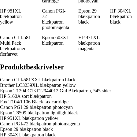
cartridge
photocyan
HP 951XL
Canon PGI-
Epson 29
HP 304XL
blækpatron
72
blækpatron
blækpatron
yellow
blækpatron
black
black
photomagenta
Canon CLI-581
Epson 603XL
HP 971XL
Multi Pack
blækpatron
blækpatron
blækpatroner
magenta
flerfarvet
Produktbeskrivelser
Canon CLI-581XXL blækpatron black
Brother LC3239XL blækpatron yellow
Epson T1294 C13T12944012 Gul Blækpatron, 545 sider
HP 5160A sort blækpatron
Fax T104/T106 Black fax cartridge
Canon PGI-29 blækpatron photocyan
Epson T8509 blækpatron lightlightblack
HP 951XL blækpatron yellow
Canon PGI-72 blækpatron photomagenta
Epson 29 blækpatron black
HP 304XL blækpatron black