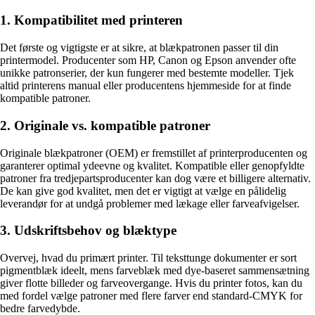
1. Kompatibilitet med printeren
Det første og vigtigste er at sikre, at blækpatronen passer til din
printermodel. Producenter som HP, Canon og Epson anvender ofte
unikke patronserier, der kun fungerer med bestemte modeller. Tjek
altid printerens manual eller producentens hjemmeside for at finde
kompatible patroner.
2. Originale vs. kompatible patroner
Originale blækpatroner (OEM) er fremstillet af printerproducenten og
garanterer optimal ydeevne og kvalitet. Kompatible eller genopfyldte
patroner fra tredjepartsproducenter kan dog være et billigere alternativ.
De kan give god kvalitet, men det er vigtigt at vælge en pålidelig
leverandør for at undgå problemer med lækage eller farveafvigelser.
3. Udskriftsbehov og blæktype
Overvej, hvad du primært printer. Til teksttunge dokumenter er sort
pigmentblæk ideelt, mens farveblæk med dye-baseret sammensætning
giver flotte billeder og farveovergange. Hvis du printer fotos, kan du
med fordel vælge patroner med flere farver end standard-CMYK for
bedre farvedybde.