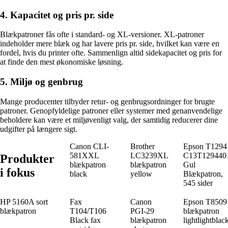
4. Kapacitet og pris pr. side
Blækpatroner fås ofte i standard- og XL-versioner. XL-patroner
indeholder mere blæk og har lavere pris pr. side, hvilket kan være en
fordel, hvis du printer ofte. Sammenlign altid sidekapacitet og pris for
at finde den mest økonomiske løsning.
5. Miljø og genbrug
Mange producenter tilbyder retur- og genbrugsordninger for brugte
patroner. Genopfyldelige patroner eller systemer med genanvendelige
beholdere kan være et miljøvenligt valg, der samtidig reducerer dine
udgifter på længere sigt.
Canon CLI-
Brother
Epson T1294
581XXL
LC3239XL
C13T129440
Produkter
blækpatron
blækpatron
Gul
i fokus
black
yellow
Blækpatron,
545 sider
HP 5160A sort
Fax
Canon
Epson T8509
blækpatron
T104/T106
PGI-29
blækpatron
Black fax
blækpatron
lightlightblac