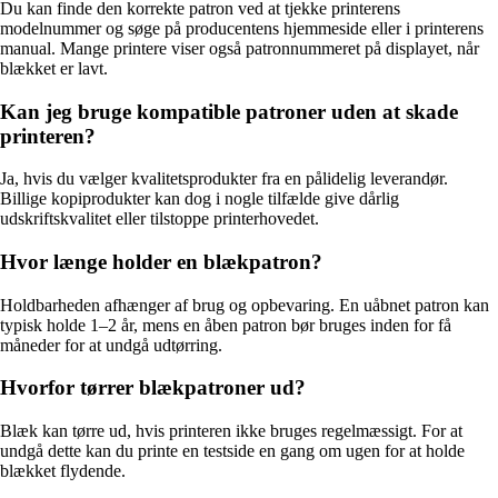
Du kan finde den korrekte patron ved at tjekke printerens
modelnummer og søge på producentens hjemmeside eller i printerens
manual. Mange printere viser også patronnummeret på displayet, når
blækket er lavt.
Kan jeg bruge kompatible patroner uden at skade
printeren?
Ja, hvis du vælger kvalitetsprodukter fra en pålidelig leverandør.
Billige kopiprodukter kan dog i nogle tilfælde give dårlig
udskriftskvalitet eller tilstoppe printerhovedet.
Hvor længe holder en blækpatron?
Holdbarheden afhænger af brug og opbevaring. En uåbnet patron kan
typisk holde 1–2 år, mens en åben patron bør bruges inden for få
måneder for at undgå udtørring.
Hvorfor tørrer blækpatroner ud?
Blæk kan tørre ud, hvis printeren ikke bruges regelmæssigt. For at
undgå dette kan du printe en testside en gang om ugen for at holde
blækket flydende.